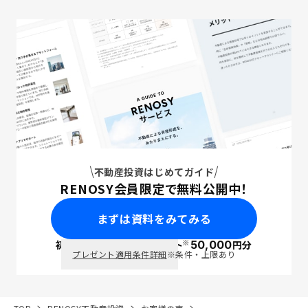
不動産投資はじめてガイド
RENOSY会員限定で無料公開中！
まずは資料をみてみる
※
初回面談で
ポイント
50,000
円分
PayPay
プレゼント適用条件詳細
※条件・上限あり