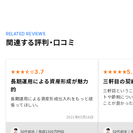
RELATED REVIEWS
関連する評判・口コミ
3.7
5
長期運用による資産形成が魅力
三軒目の契
的
三軒目という
トや節税につ
長期運用による資産形成仕入れをもっと頑
ことが良かっ
張ってほしい。
常にスムーズ
も、迅速かつ
2021年05月16日
担当の古瀬さ
していて、普
50代前半
/
年収1500万円台
50代前半
/