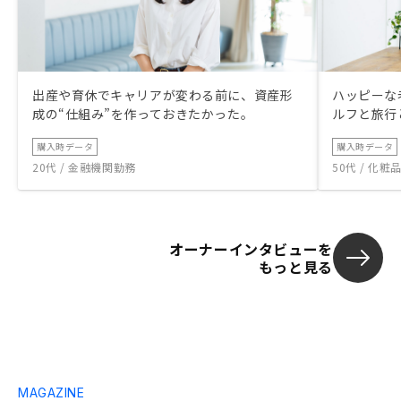
出産や育休でキャリアが変わる前に、資産形
ハッピーな
成の“仕組み”を作っておきたかった。
ルフと旅行
購入時データ
購入時データ
20代 / 金融機関勤務
50代 / 化
オーナーインタビューを
もっと見る
MAGAZINE