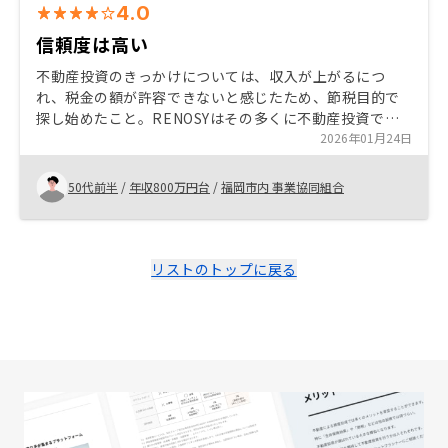
4.0
信頼度は高い
不動産投資のきっかけについては、収入が上がるにつ
れ、税金の額が許容できないと感じたため、節税目的で
探し始めたこと。RENOSYはその多くに不動産投資で非
常に信頼度が高い会社であるとの評価がされていたこと
2026年01月24日
が一番の理由である。商談に入っても物件のセレクト方
法が信用できると感じた。契約スキーム、管理手法もサ
50代前半
/
年収800万円台
/
福岡市内 事業協同組合
ラリーマンにとっては、合理的で最小限の手間で済んだ
のはありがたかった 先着申込順で致し方ないとほ思う
が、ゆっくりその物件を吟味する余裕がもう少し欲しか
った。
リストのトップに戻る