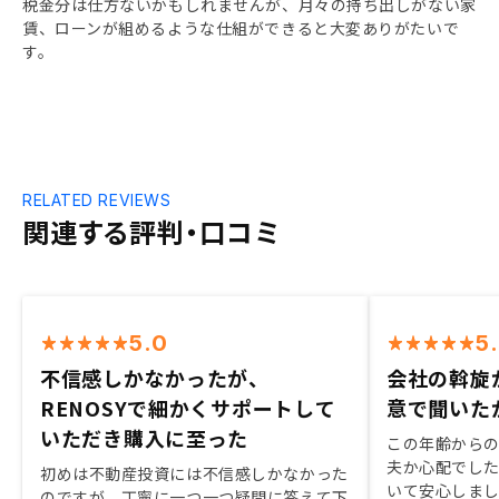
税金分は仕方ないかもしれませんが、月々の持ち出しがない家
賃、ローンが組めるような仕組ができると大変ありがたいで
す。
RELATED REVIEWS
関連する評判・口コミ
5.0
5
不信感しかなかったが、
会社の斡旋
RENOSYで細かくサポートして
意で聞いた
いただき購入に至った
この年齢から
夫か心配でし
初めは不動産投資には不信感しかなかった
いて安心しまし
のですが、丁寧に一つ一つ疑問に答えて下