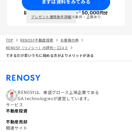
まずは資料をみてみる
※
初回面談で
ポイント
50,000
円分
PayPay
プレゼント適用条件詳細
※条件・上限あり
TOP
RENOSY不動産投資
お客様の声
RENOSY（リノシー）の評判・口コミ
できるだけ若いうちに始める方がよりメリットがある
RENOSYは、東証グロース上場企業である
GA technologiesが運営しています。
サービス
不動産投資
不動産売却
関連サイト