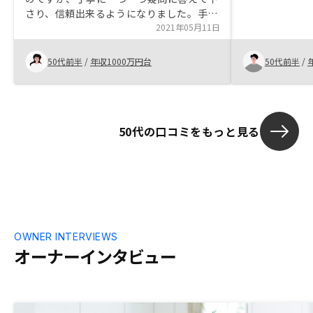
が大きくなる
さり、信頼出来るようになりました。手続
していると感じ
きにも、細かくサポートして頂き、スムー
2021年05月11日
は、担当者が
ズに進める事ができました。全くの素人の
契約できてよ
私にも契約に至れたのは、全てスタッフの
50代前半
/
年収1000万円台
50代前半
/
皆様のおかげです。全くの素人にとって
は、何が何だかよくわからないままに物事
が進んだ印象が少しあります。先の流れを
前もって、もう少し詳しく説明頂けるとも
50代の口コミをもっと見る
っとよかったかなと思います。
OWNER INTERVIEWS
オーナーインタビュー