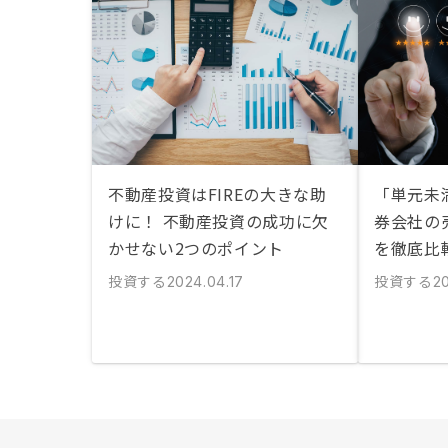
不動産投資はFIREの大きな助
「単元未
けに！ 不動産投資の成功に欠
券会社の
かせない2つのポイント
を徹底比
投資する
投資する
2024.04.17
2