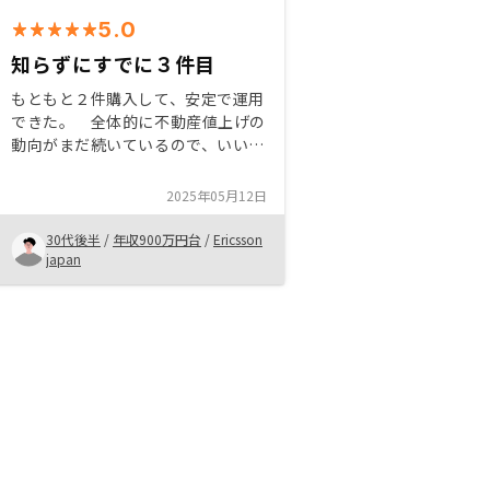
5.0
知らずにすでに３件目
もともと２件購入して、安定で運用
できた。 全体的に不動産値上げの
動向がまだ続いているので、いい物
件があればもっとやりたいと思って
ました。 今回はちょうどキャンペ
2025年05月12日
ーンもあり、いいものもあったの
で、買うことにしました。
30代後半
/
年収900万円台
/
Ericsson
japan