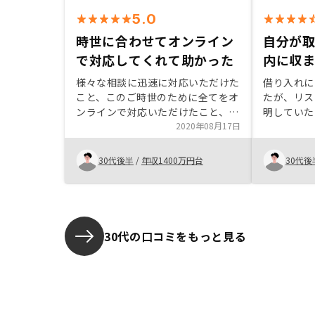
5.0
時世に合わせてオンライン
自分が
で対応してくれて助かった
内に収
様々な相談に迅速に対応いただけた
借り入れに
こと、このご時世のために全てをオ
たが、リス
ンラインで対応いただけたこと、金
明していた
融機関宛の相談に関しても最後まで
2020年08月17日
るリスクの
諦めずに実施いただけたことに、と
ため投資に
ても助かりました。購入後の物件管
あとの手続
30代後半
/
年収1400万円台
30代後
理まで一気通貫でお任せできるのも
に教えてい
安心できますし、物件管理時の各種
ます。例え
サービスは、他社にはないものが多
りや、ロー
かったです。 今後も継続的に希望
連絡しなけ
に合致する物件をご提案いただけれ
どの、スケ
30代の口コミをもっと見る
ば幸いです。
く教えてい