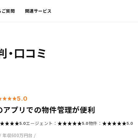
るご質問
関連サービス
判・口コミ
5.0
のアプリでの物件管理が便利
エージェント：
物件：
5.0
5.0
5.0
/
年収600万円台
/