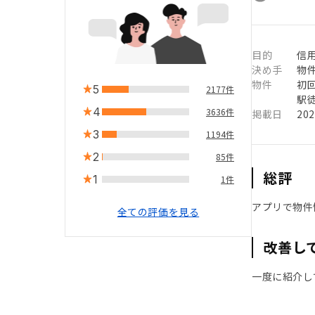
目的
信用
決め手
物
物件
初
5
2177件
駅徒
4
3636件
掲載日
20
3
1194件
2
85件
総評
1
1件
アプリで物件
全ての評価を見る
改善し
一度に紹介し