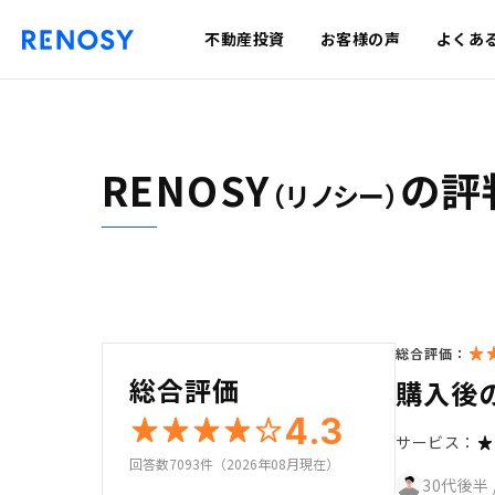
不動産投資
お客様の声
よくあ
RENOSY
の評
（リノシー）
総合評価：
総合評価
購入後
4.3
サービス：
回答数7093件（2026年08月現在）
30代後半