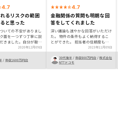
4.7
4.7
取れるリスクの範囲
金融関係の質問も明朗な回
まると思った
答をしてくれました
ついての不安がありまし
深い議論も速やかな回答がいただけ
ク面を一つずつ丁寧に説
た。 物件の条件もよく納得するこ
だきました。自分が取れ
とができた。 担当者の信頼度も高
範囲内に収まると思った
2020年12月09日
く、分からないところと不安なとこ
2023年11月09日
踏み切りました。買った
ろを正直に伝えつつも、丁寧かつ的
30代後半
/
年収800万円台
/
株式会社
きの流れをもっと具体的
確な回答をいただくことができ、ぜ
半
/
年収1600万円台
NTTドコモ
ただくと良くなると思い
ひ契約したいという気持ちになっ
ば、必要な書類のやり取
た。
ン契約のための手続き、
ればならない先や日程な
ジュールなどをより細か
ただきたいです。