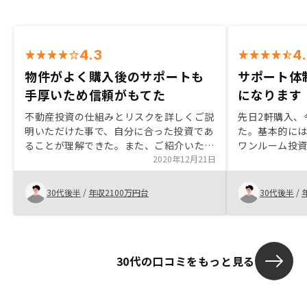
4.3
4
物件がよく購入後のサポートも
サポート体
手厚いため信頼がもてた
になります
不動産投資の仕組みとリスクを詳しくご説
先日2軒購入、
明いただけた事で、自分に合った投資であ
た。基本的に
ることが理解できた。また、ご紹介いただ
ワンルーム投
ける物件の良さと、購入後の管理やサポー
2020年12月21日
きていたので
トも手厚いと感じたため、長期的にお付き
できる限り増
合いするための信頼感が生まれました。物
う流れでした
30代後半
/
年収2100万円台
30代後半
/
件の申し込みから購入完了までの流れと手
続きをもう少し明確化していただければ、
必要な手続きや書類の準備などを心と時間
に余裕を持って計画ができると思います。
30代の口コミをもっと見る