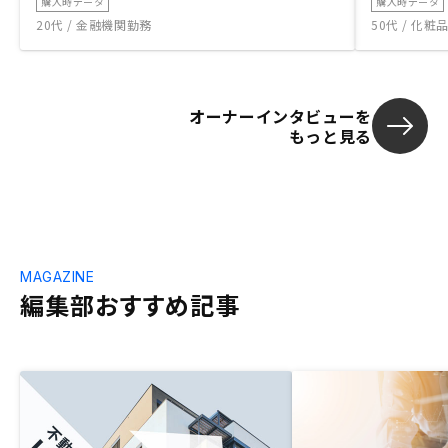
購入時データ
購入時データ
20代 / 金融機関勤務
50代 / 化
オーナーインタビューを
もっと見る
MAGAZINE
編集部おすすめ記事