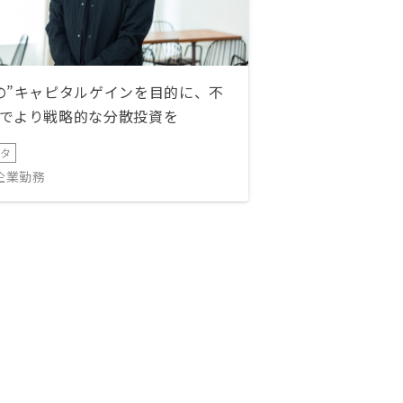
の”キャピタルゲインを目的に、不
でより戦略的な分散投資を
ータ
IT企業勤務