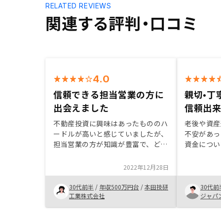
RELATED REVIEWS
関連する評判・口コミ
4.0
信頼できる担当営業の方に
親切•丁
出会えました
信頼出
不動産投資に興味はあったもののハ
老後や資産
ードルが高いと感じていましたが、
不安があっ
担当営業の方が知識が豊富で、どん
資金につい
な疑問にも真摯に答えて頂けたこと
り、一つ一
で安心してお願いすることができま
産投資に対
2022年12月28日
した。特に顧客のことを考えて提案
た。最終的
して下さること、無理な金額設定や
の誠意で購
30代前半
/
年収500万円台
/
本田技研
30代前
物件の紹介はなく、こちらの要望や
た。
工業株式会社
ジャパ
状況を汲み取った上で提案して頂け
たことが好印象でした。また、物件