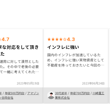
4.7
4.3
寧な対応をして頂き
インフレに強い
来た
国内のインフレが加速しているた
め、インフレに強い実物資産として
運用に対して漠然とした
不動産を持っておきたいと今回の契
た。その中で老後の必要
約を決めました。生命保険代わりと
て一緒に考えてくれた
しても考えており、変額保険と比較
つ丁寧に教えて頂き不動
しても不動産のほうが利益がでる可
する不安感も無くなっ
2023年05月19日
2023年06月24日
能性が高いと判断しました。
には物件の良さと担当者
RENOSYで紹介いただける物件は資
入を決断する事が出来
半
/
年収500万円台
/
アマゾン
30代前半
/
年収700万円台
/
川崎重工
産価値が安定している物件が多く、
ン合同会社
業株式会社
担当者もその根拠をきちんと説明し
てくれるため、特に物件に関しての