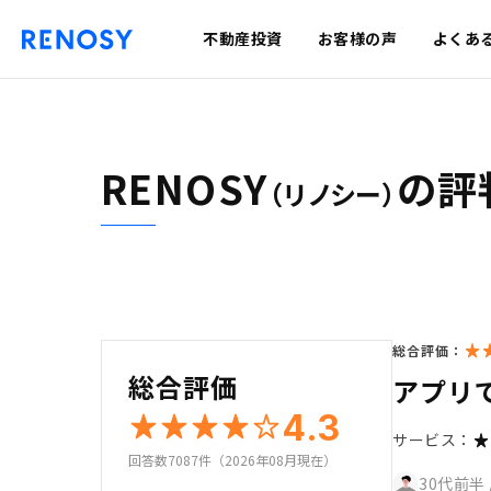
不動産投資
お客様の声
よくあ
RENOSY
の評
（リノシー）
総合評価：
総合評価
アプリ
4.3
サービス：
回答数7087件（2026年08月現在）
30代前半