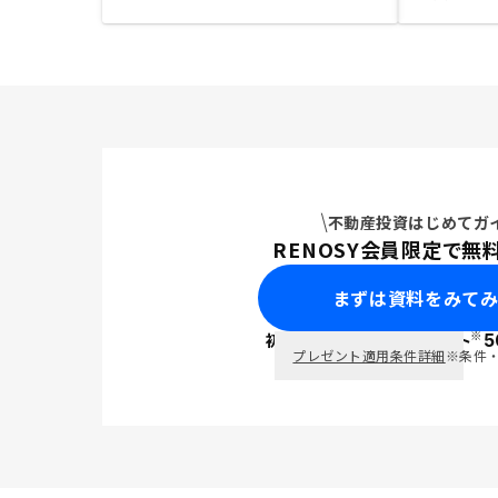
不動産投資はじめてガ
RENOSY会員限定で無
まずは資料をみて
※
初回面談で
ポイント
5
PayPay
プレゼント適用条件詳細
※条件