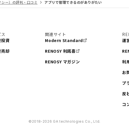
リノシー）の評判・口コミ
アプリで管理できるのがありがたい
ビス
関連サイト
RE
産投資
Modern Standard
運
産売却
RENOSY 利諾喜
RE
RENOSY マガジン
利
お
プ
反
コ
©︎2018-2026 GA technologies Co., Ltd.