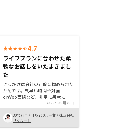
4.7
ライフプランに合わせた柔
軟なお話しをいたまきまし
た
きっかけは会社の同僚に勧められた
ためです。朝早い時間や対面
orWeb面談など、非常に柔軟にご
対応いただき、スムーズにお話しを
2023年08月28日
すすめることができた点が良かった
30代前半
/
年収700万円台
/
株式会社
です。 物件についても、データを
リクルート
元にした運用をされており信頼する
ことができました。