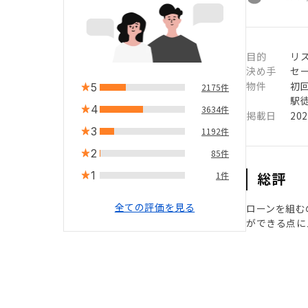
目的
リ
決め手
セ
物件
初
5
2175件
駅徒
4
3634件
掲載日
20
3
1192件
2
85件
1
総評
1件
全ての評価を見る
ローンを組む
ができる点に