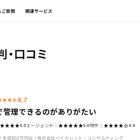
るご質問
関連サービス
判・口コミ
4.7
で管理できるのがありがたい
エージェント：
物件：
5.0
5.0
4.0
/
年収800万円台
/
株式会社ベイカレント・コンサルティング