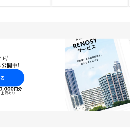
イド
料公開中！
みる
0,000
円分
・上限あり