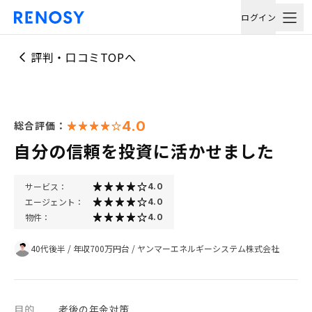
ログイン
評判・口コミTOPへ
4.0
総合評価：
自分の信頼を投資に活かせました
サービス：
4.0
エージェント：
4.0
物件：
4.0
40代後半
/
年収700万円台
/
ヤンマーエネルギーシステム株式会社
目的
老後の年金対策