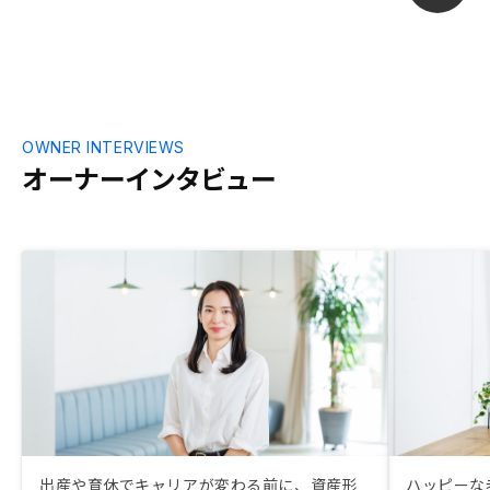
OWNER INTERVIEWS
オーナーインタビュー
出産や育休でキャリアが変わる前に、資産形
ハッピーな