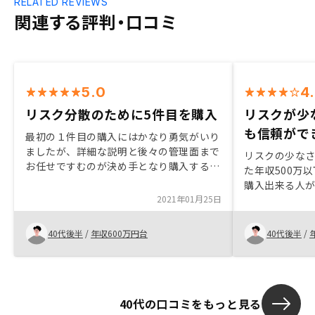
RELATED REVIEWS
関連する評判・口コミ
5.0
4
リスク分散のために5件目を購入
リスクが少
も信頼がで
最初の１件目の購入にはかなり勇気がいり
ましたが、詳細な説明と後々の管理面まで
リスクの少な
お任せですむのが決め手となり購入するこ
た年収500万
とになりました。今回の購入については、
購入出来る人
これまで４件所有していましたが、関西の
2021年01月25日
物件比率が多く、リスク分散のため、関東
にもう１件考えていたところ、担当の方か
40代後半
/
年収600万円台
40代後半
/
ら連絡があり、購入希望に合致した物件が
あったので、購入することになりました。
月々の家賃以外に、御社から突然振り込ま
れるお金がある（特に新規物件購入時）の
で、その明細を振込時にメール等で知らせ
40代の口コミをもっと見る
ていただきましたら、ありがたいです。