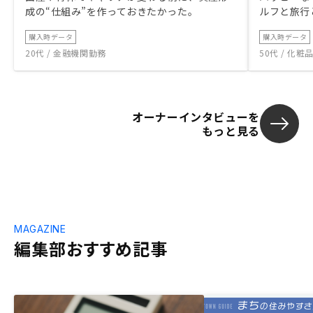
成の“仕組み”を作っておきたかった。
ルフと旅行
購入時データ
購入時データ
20代 / 金融機関勤務
50代 / 化
オーナーインタビューを
もっと見る
MAGAZINE
編集部おすすめ記事