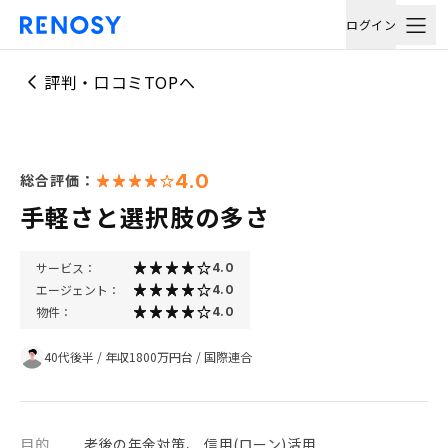
ログイン
評判・口コミTOPへ
4.0
総合評価：
手軽さと選択肢の多さ
サービス：
4.0
エージェント：
4.0
物件：
4.0
40代後半
/
年収1800万円台
/
国際連合
目的
老後の年金対策、 信用(ローン)活用