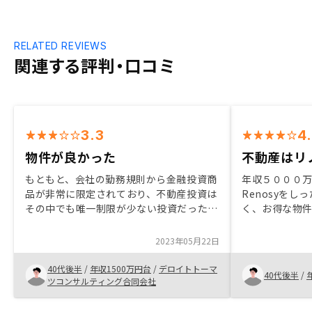
RELATED REVIEWS
関連する評判・口コミ
3.3
4
物件が良かった
不動産はリ
もともと、会社の勤務規則から金融投資商
年収５０００
品が非常に限定されており、不動産投資は
Renosyをしった。 素晴らし
その中でも唯一制限が少ない投資だった。
く、お得な物件も多か
かねてから良い不動産があれば投資を考え
差で素晴らし
ていたがなかなか見つからなかったが、今
あり、時間勝負な
2023年05月22日
回RENOSYからご紹介いただいた物件が投
けで１5件も購
資対効果が得られると感じて購入を決め
購入して不動
40代後半
/
年収1500万円台
/
デロイトトーマ
40代後半
/
た。
か今でも不安である まだ確定
ツコンサルティング合同会社
っていないた
か分からない