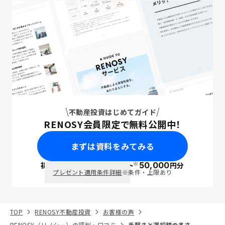
不動産投資はじめてガイド
RENOSY会員限定で無料公開中！
まずは資料をみてみる
※
初回面談で
ポイント
50,000
円分
PayPay
プレゼント適用条件詳細
※条件・上限あり
TOP
RENOSY不動産投資
お客様の声
RENOSY（リノシー）の評判・口コミ
手軽さと選択肢の多さ