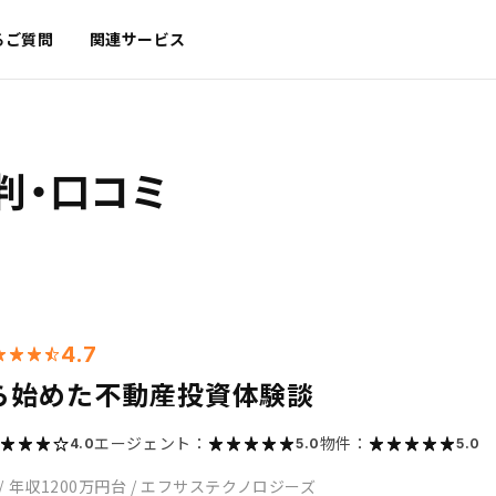
るご質問
関連サービス
判・口コミ
4.7
ら始めた不動産投資体験談
エージェント：
物件：
4.0
5.0
5.0
/
年収1200万円台
/
エフサステクノロジーズ