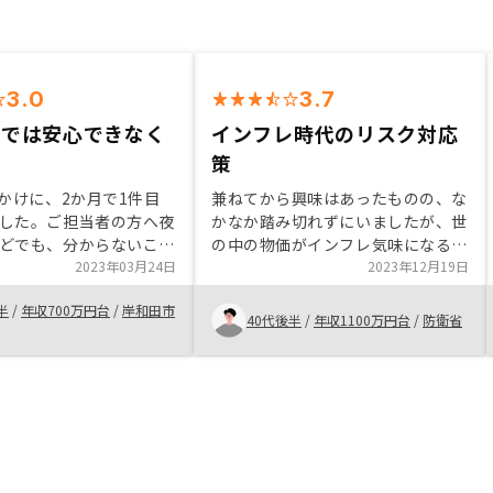
3.0
3.7
けでは安心できなく
インフレ時代のリスク対応
策
っかけに、2か月で1件目
兼ねてから興味はあったものの、な
した。ご担当者の方へ夜
かなか踏み切れずにいましたが、世
どでも、分からないこと
の中の物価がインフレ気味になる中
とすぐ答えがかえってき
2023年03月24日
でそのリスクを分散できる不動産投
2023年12月19日
り取りをしていくうちに
資をやろうと思った。できるだけ本
半
/
年収700万円台
/
岸和田市
していくことが出来まし
業への影響ないよう、管理体制とデ
40代後半
/
年収1100万円台
/
防衛省
安はありますが、
ジタル化が進んでいるリノシーに最
Yさんと相談しながらその不
終的に決めました。収支を大きく左
つ取り除いていきたいと
右するサブリース契約に関する説明
。
が、物件引渡後であることは改善す
べきだと思う。