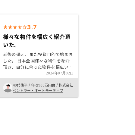
3.7
様々な物件を幅広く紹介頂
いた。
老後の備え、また投資目的で始めま
した。 日本全国様々な物件を紹介
頂き、自分に合った物件を幅広い中
からチョイスできるので安心かと思
2024年07月02日
います。自分の目的、老後資金、投
40代後半
/
年収900万円台
/
株式会社
資等に合わせて幅広く物件を選ばせ
ベントラー・オートモーティブ
ていただけるので良いと思います。