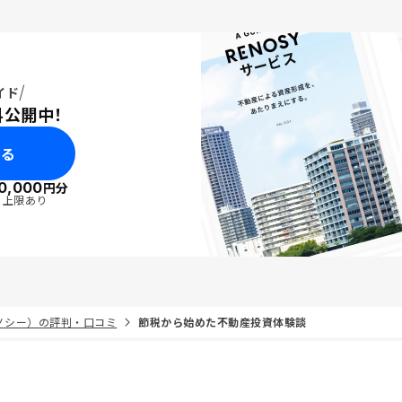
イド
料公開中！
みる
0,000
円分
・上限あり
リノシー）の評判・口コミ
節税から始めた不動産投資体験談