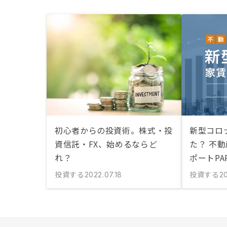
初心者からの投資術。株式・投
新型コロ
資信託・FX、始めるならど
た？ 不
れ？
ポートPA
投資する
投資する
2022.07.18
20