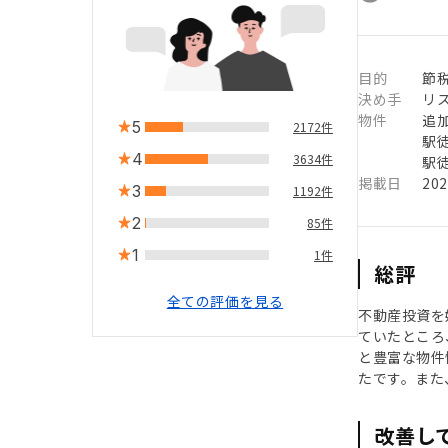
目的
節
決め手
リ
物件
追
5
2172件
駅徒
4
3634件
駅徒
掲載日
20
3
1192件
2
85件
1
1件
総評
全ての評価を見る
不動産投資を
ていたところ
と豊富な物件
たです。また
改善し