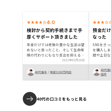
4.0
検討から契約手続きまで手
預金だ
厚くサポート頂きました
なった
年金だけでは老後の豊かな生活は望
SNSをき
めないと思ったこと、そして生命保
を購入しま
険の代わりにもなり支出を抑えるこ
間や土日な
とができるところから、不動産投資
2022年03月26日
は質問する
に興味を持ちました。 株式のよう
ました。や
40代後
に一喜一憂することなく、長期スパ
徐々に信頼
40代後半
/
年収3100万円台
役所
ンとなる投資スタイルも安心できる
た。まだ不
と感じて不動産投資をはじめまし
RENOS
た。銀行の選定において、ローンの
安を少しず
繰越返済の時の手数料の説明もある
おもいます
と良かったです。 （繰越返済時に
40代の口コミをもっと見る
手数料がかかることを契約後に知っ
たので）