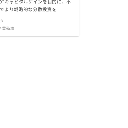
の”キャピタルゲインを目的に、不
でより戦略的な分散投資を
ータ
IT企業勤務