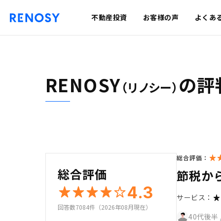
不動産投資
お客様の声
よくあ
RENOSY
の評
（リノシー）
総合評価：
総合評価
節税か
4.3
サービス：
回答数7084件（2026年08月現在）
40代後半