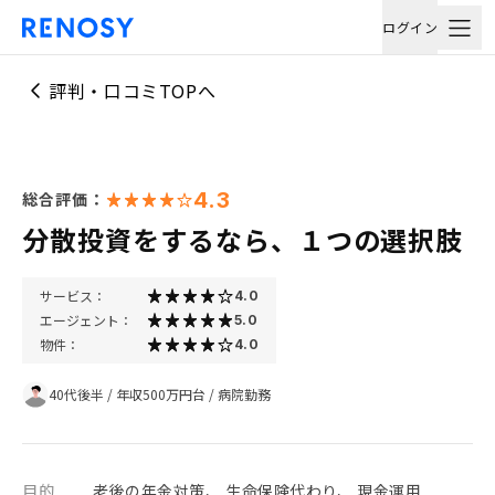
ログイン
評判・口コミTOPへ
4.3
総合評価：
分散投資をするなら、１つの選択肢
サービス：
4.0
エージェント：
5.0
物件：
4.0
40代後半
/
年収500万円台
/
病院勤務
目的
老後の年金対策、 生命保険代わり、 現金運用