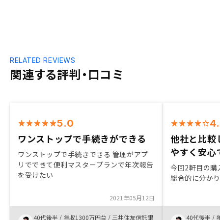
RELATED REVIEWS
関連する評判・口コミ
5.0
4
ワンストップで手続きができる
他社と比較
やすく安心
ワンストップで手続きできる 管理がアプ
リでできて便利マスタープランで年次報告
今回2軒目の購
を受けたい
総合的に分か
2021年05月12日
40代後半
/
年収1300万円台
/
三井住友信託銀
40代後半
/