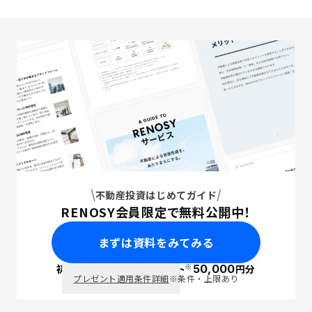
不動産投資はじめてガイド
RENOSY会員限定で無料公開中！
まずは資料をみてみる
※
初回面談で
ポイント
50,000
円分
PayPay
プレゼント適用条件詳細
※条件・上限あり