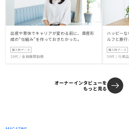
出産や育休でキャリアが変わる前に、資産形
ハッピーな
成の“仕組み”を作っておきたかった。
ルフと旅行
購入時データ
購入時データ
20代 / 金融機関勤務
50代 / 化
オーナーインタビューを
もっと見る
MAGAZINE