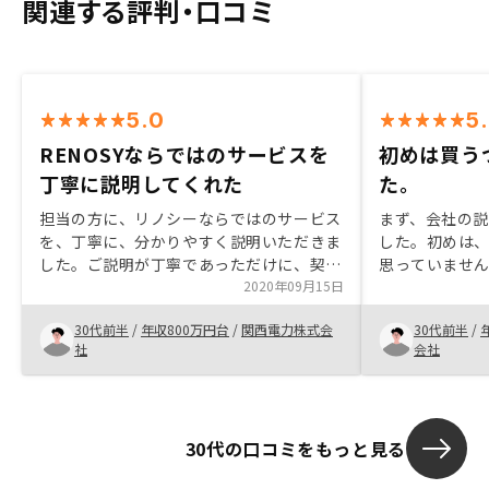
関連する評判・口コミ
5.0
5
RENOSYならではのサービスを
初めは買う
丁寧に説明してくれた
た。
担当の方に、リノシーならではのサービス
まず、会社の
を、丁寧に、分かりやすく説明いただきま
した。初めは
した。ご説明が丁寧であっただけに、契約
思っていませ
後の資料のやりとりに、もう少し配慮いた
2020年09月15日
リスクはない
だけたら、満足度がより上がると思いまし
だいた上に、
30代前半
/
年収800万円台
/
関西電力株式会
30代前半
/
た。
だいたので安
社
会社
した。周りで
する人もいま
ないことに挑
い、今回お世
30代の口コミをもっと見る