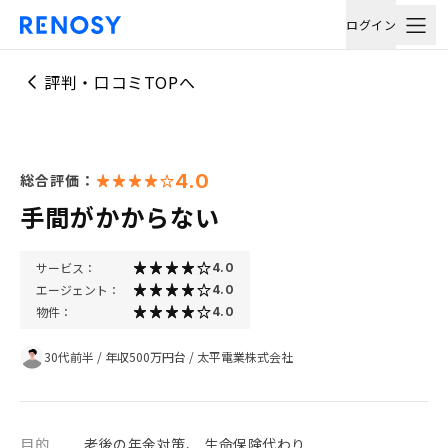
ログイン
評判・口コミTOPへ
4.0
総合評価：
手間がかからない
サービス：
4.0
エージェント：
4.0
物件：
4.0
30代前半
/
年収500万円台
/
太平電業株式会社
目的
老後の年金対策、 生命保険代わり