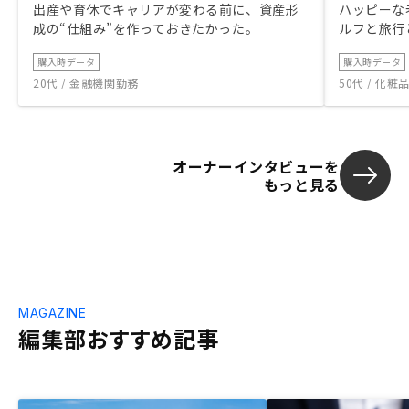
出産や育休でキャリアが変わる前に、資産形
ハッピーな
成の“仕組み”を作っておきたかった。
ルフと旅行
購入時データ
購入時データ
20代 / 金融機関勤務
50代 / 化
オーナーインタビューを
もっと見る
MAGAZINE
編集部おすすめ記事