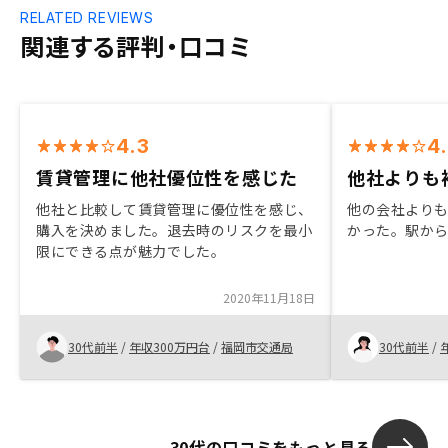
RELATED REVIEWS
関連する評判・口コミ
4.3
4
賃貸管理に他社優位性を感じた
他社よりも
他社と比較して賃貸管理に優位性を感じ、
他の会社より
購入を決めました。退去時のリスクを最小
かった。駅か
限にできる点が魅力でした。
2020年11月18日
30代前半
/
年収300万円台
/
福岡市交通局
30代前半
/
30代の口コミをもっと見る