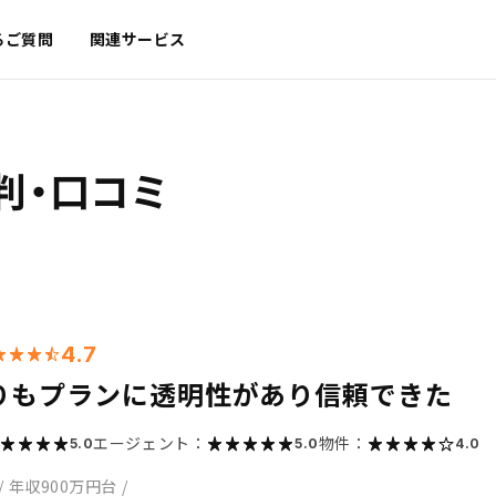
るご質問
関連サービス
判・口コミ
4.7
りもプランに透明性があり信頼できた
エージェント：
物件：
5.0
5.0
4.0
/
年収900万円台
/