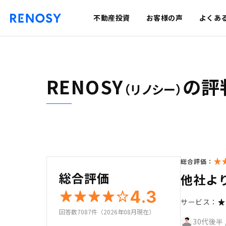
不動産投資
お客様の声
よくあ
RENOSY
の評
（リノシー）
総合評価：
総合評価
他社よ
4.3
サービス：
回答数7087件（2026年08月現在）
30代後半