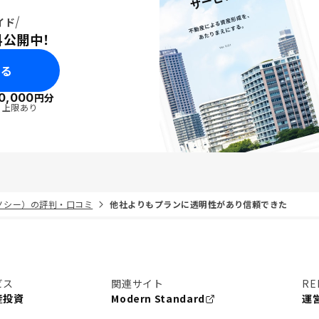
イド
料公開中！
みる
0,000
円分
・上限あり
リノシー）の評判・口コミ
他社よりもプランに透明性があり信頼できた
ビス
関連サイト
RE
産投資
Modern Standard
運