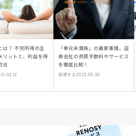
とは？ 不労所得の主
「単元未満株」の最新事情。証
メリットと、利益を得
券会社の売買手数料やサービス
方法
を徹底比較！
投資する
21.02.12
2023.05.30