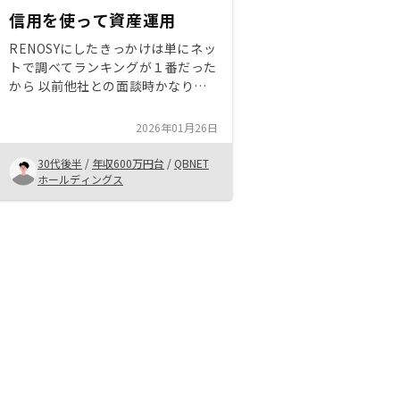
信用を使って資産運用
RENOSYにしたきっかけは単にネッ
トで調べてランキングが１番だった
から 以前他社との面談時かなりの
押し売りというか買うか買わないか
ハッキリしてから連絡してくれと言
2026年01月26日
われ同じような感じであれば断るつ
もりであった 担当者さんはすごく
30代後半
/
年収600万円台
/
QBNET
丁寧で良かった まわりの人は金額
ホールディングス
的なものから株式よりリスクが大き
いと感じている 自分としては自分
が作ってきたステータスを使って資
産運用できる不動産投資は素晴らし
いと思う 自分が運用して実際に成
果がではじめたら説得力も上がるの
でどんどん勧めたい自分は少しだけ
知識があったので分かりやすかった
ですが、ゼロで面談する人には面談
回数増やしてみるのもいいかもです
その辺はその人に合わせていると思