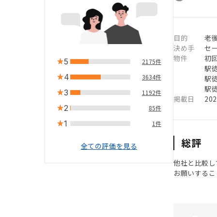
目的
老後
決め手
セ
物件
初
5
2175件
駅徒
4
3634件
駅徒
駅徒
3
1192件
掲載日
20
2
85件
1
1件
総評
全ての評価を見る
他社と比較し
お願いするこ