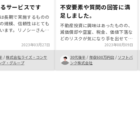
きるサービスです
不安要素や質問の回答に満
足しました。
は長期で実施するものの
の規模、信頼性はとても
不動産投資に興味はあったものの、
います。リノシーさんは
減価償却や空室、税金、価値下落な
あり、dx推進企業として
どのリスクが気になり手を出せてな
いたりとても安心感があ
2023年03月27日
かったです。 そこで、相談だけで
2023年08月09日
また不動産投資に対する
ギフト券がもらえると紹介者から聞
安をとても感じていまし
半
/
株式会社ライズ・コンサ
30代後半
/
年収600万円台
/
ソフトバ
いて、この機会に相談を申し込みま
スの方が一つ一つ丁寧説
ング・グループ
ンク株式会社
した。 色々な不安点や気になる点
さり、リスク許容可能と
を質問して回答いただき、ただ持っ
した。
てるだけではなく色んな投資の仕方
があることも勉強になり、これなら
やってもいいかなと思いました。