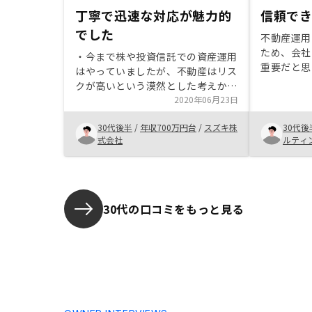
丁寧で迅速な対応が魅力的
信頼で
でした
不動産運用
ため、会社
・今まで株や投資信託での資産運用
重要だと思
はやっていましたが、不動産はリス
上場企業で
クが高いという漠然とした考えから
表彰されて
投資を躊躇していました。しかし、
2020年06月23日
りました。
エージェントの方の詳しい説明を聞
リスク、不
30代後半
/
年収700万円台
/
スズキ株
30代後
くことで、RENOSYを通じた投資が
たがセール
式会社
ルティ
本業に支障を与えることなく、リス
明してくだ
クも許容範囲内である事がわかり、
判断出来ま
投資するに至りました。RENOSYの
不動産情報の収集及び評価方法と入
居率の高さが決め手でした。 ・新
30代の口コミをもっと見る
築の戸建てを同年に建設したため、
各種ローンなど作成書類の多さは覚
悟していましたが、契約までのトー
タル所要時間は数時間程度と極めて
短時間で手続きは完了したので非常
に助かりました。前年の確定申告内
容や所得を証明する書類関係など、