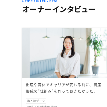
OWNER INTERVIEWS
必要書類を予め表などにしておいて
オーナーインタビュー
いただけると、準備がよりスムーズ
になったと思います。
出産や育休でキャリアが変わる前に、資産
形成の“仕組み”を作っておきたかった。
購入時データ