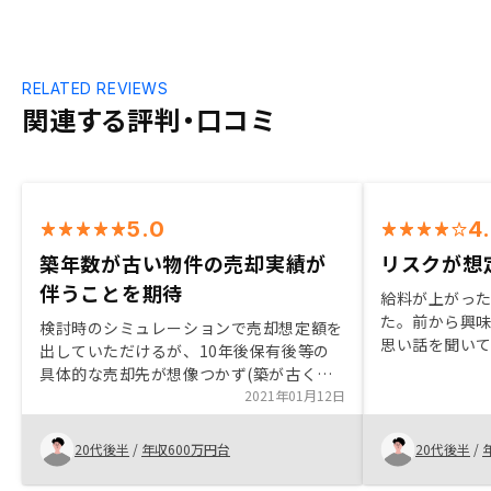
RELATED REVIEWS
関連する評判・口コミ
5.0
4
築年数が古い物件の売却実績が
リスクが想
伴うことを期待
給料が上がっ
た。前から興
検討時のシミュレーションで売却想定額を
思い話を聞い
出していただけるが、10年後保有後等の
頂くと、リス
具体的な売却先が想像つかず(築が古くな
しに2物件契約
るとローンも組みづらいため)、そこが唯
2021年01月12日
却も可能と言
一の不安になった。 結果として築10年以
が寝ることも
内の物件を購入することにしたが、今後築
20代後半
/
年収600万円台
20代後半
/
20年程度の売却の実績(中国の方等への)が
ついてくれば、築12,13年程度の物件も買