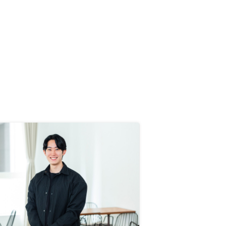
決めた理由は大きく2つあります。
1つは、営業担当の皆様が膝を突き
合わせた会話に寄り添ってくれたこ
と、もう一つはデジタルの技術を活
用した新規性に惹かれたからです。
投資に対する入れ知恵はありつつ
も、不動産自体は素人の私に約1ヶ
月半、毎週お話を聞いていただいた
岡本さん、ありがとうございます。
(笑) デジタルにおいては、職業柄と
ても気になっていたのですが、10
数年積み上げたリレーションを活用
した不動産マッチングPFとユーザ
に視覚的にわかりやすいUXのアプ
リの提供にとても感動しました。
好き放題書いてすみません。戯言だ
と思ってください。笑プロモーショ
ンにおける誤解が少し散見されま
す。 その部分において一部の層か
らネット批判も多く見受けられま
す。 仕組みがわかればとても良い
ことはわかるのですが。笑