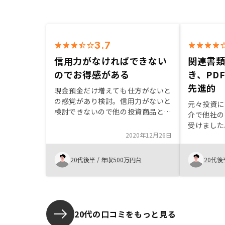
3.7
信用力がなければできない
関連書
のでお得感がある
き、PD
先進的
現金預金だけ増えても仕方がないと
の感覚があり検討。信用力がないと
元々投資に
検討できないので他の投資商品と比
介で他社の
べるとお得感があった。
受けました
2020年12月26日
安だったた
RENOS
リでの物件
20代後半
/
年収500万円台
20代後
されている
マンション
れ、REN
りました。
際にREN
20代の口コミをもっと見る
しているの