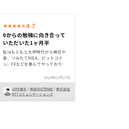
4.7
0からの勉強に向き合って
いただいた1ヶ月半
私はもともと大学時代から株式や
金、つみたてNISA、ビットコイ
ン、FXなどを進んでやっておりま
した。 今回、会社の友人の紹介で
昨今話題になっている貴社サービス
2024年12月27日
を知り、お話をお伺いしようと思い
ました。 もともと、不動産投資自
20代後半
/
年収500万円台
/
株式会社
体には興味があり、一方で領域とし
NTTコミュニケーションズ
ても難しいことからなかなか手を出
せずにおりました。 そんな中、営
業担当の方とコミュニケーションを
とりながら、物件購入を検討しまし
た。 リノシーサービスでの購入を