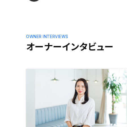
た。不動産
なイメージ
思います。
良い投資法
失敗を恐れ
が多いのは
OWNER INTERVIEWS
たとしても
オーナーインタビュー
です。投資
で。(REN
納、破損と
るプランが
営業担当の
が近いにも
話の聞き方
仕事に活か
とって参考
•信頼でき
末永くお付
います。面
使用してい
り良くなか