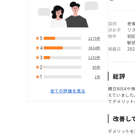
目的
老
決め手
リ
物件
初
5
2175件
駅徒
4
3634件
掲載日
20
3
1192件
2
85件
総評
1
1件
積立NISA
全ての評価を見る
えていました
てデメリット
改善し
デメリットを