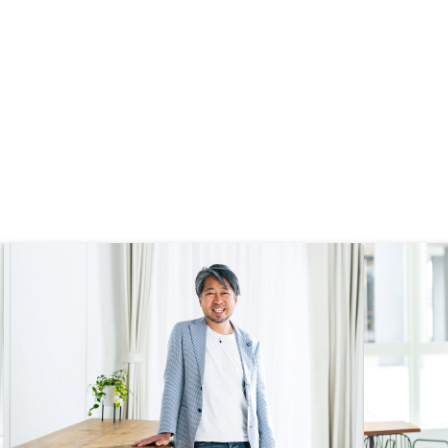
投資に対してネガティブ
を待っている方が多いと
学べば学ぶほどこんなに
はないと思います。損や
て何も行動に移さない方
寂しいです。例え失敗し
、次に活かせば良いだけ
にリスクは付き物なの
OSYには空室や家賃滞
いったリスクをカバーす
あるので安心ですが…)
方は20代後半で、年齢
関わらず話し方や相手の
が非常に上手で、自分の
すために面談中にメモを
にしていました(笑) 尊敬
る方だったので、今後も
き合いしていきたいと思
談の際にベルフェイスを
ましたが、使用感があま
ったのでZOOMなどのツ