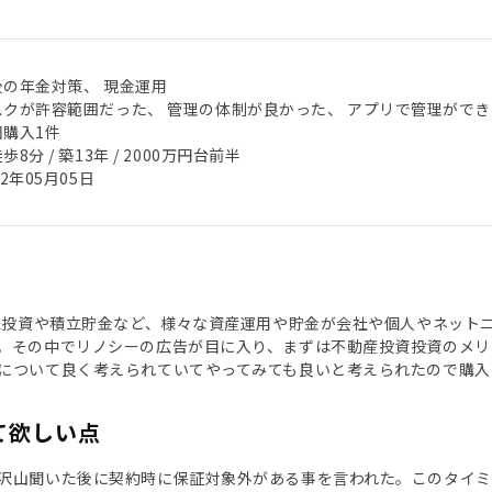
後の年金対策、 現金運用
スクが許容範囲だった、 管理の体制が良かった、 アプリで管理ができ
回購入1件
歩8分 / 築13年 / 2000万円台前半
22年05月05日
や株投資や積立貯金など、様々な資産運用や貯金が会社や個人やネット
。その中でリノシーの広告が目に入り、まずは不動産投資投資のメリ
について良く考えられていてやってみても良いと考えられたので購入
て欲しい点
沢山聞いた後に契約時に保証対象外がある事を言われた。このタイ