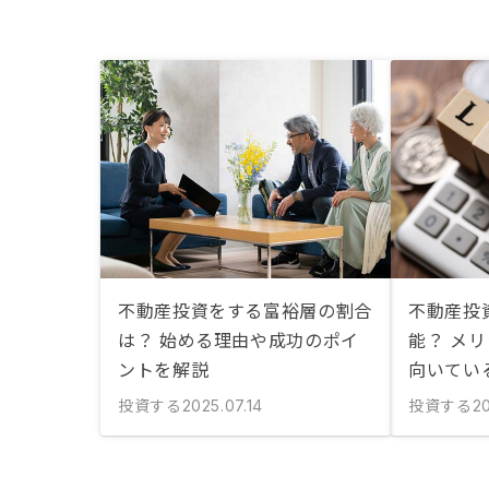
不動産投資をする富裕層の割合
不動産投
は？ 始める理由や成功のポイ
能？ メ
ントを解説
向いてい
投資する
投資する
2025.07.14
20