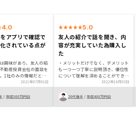
4.0
5.0
類をアプリで確認で
友人の紹介で話を聞き、内
F化されている点が
容が充実していた為購入し
た
は興味があり、友人の紹
・メリットだけでなく、デメリット
不動産投資会社の面談を
も一つ一つ丁寧に説明頂き、優位性
。1社のみの情報だと不
について理解を深めることができた
め、他社比較のため
2021年07月01日
ため。 ・購入まででなく、売却ま
2022年10月03日
Yで面談を受けました。アプ
でのサポート体制が整備されてお
管理や関連書類がPDF化
り、長期運用にあたって安心材料で
半
/
年収500万円台
20代後半
/
年収400万円台
点、需要のある東京1R
あったため。
に特化している点に惹か
OSYで物件を購入するに至
また、営業担当の方が実
OSYで物件を購入して所有
は信頼できると思いまし