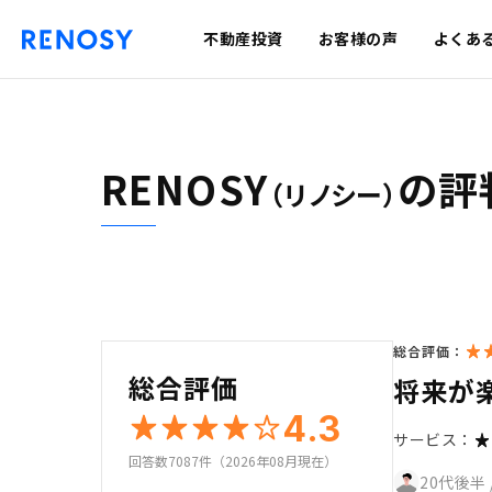
不動産投資
お客様の声
よくあ
RENOSY
の評
（リノシー）
総合評価：
総合評価
将来が
4.3
サービス：
回答数7087件（2026年08月現在）
20代後半