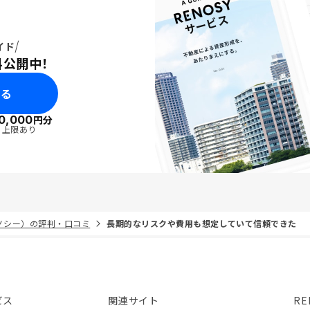
イド
料公開中！
みる
0,000
円分
・上限あり
リノシー）の評判・口コミ
長期的なリスクや費用も想定していて信頼できた
ビス
関連サイト
RE