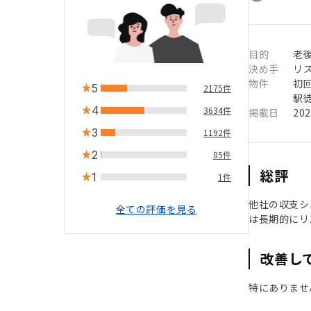
目的
老
決め手
リ
物件
初
5
2175件
駅徒
4
3634件
掲載日
20
3
1192件
2
85件
総評
1
1件
他社の収支シ
全ての評価を見る
は長期的にリ
改善し
特にありませ