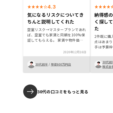
4.3
気になるリスクについてき
納得感
ちんと説明してくれた
く探し
た
空室リスク→マスタープランであれ
ば、空室でも家賃と同額を100%保
2件既に購
証してもらえる。 家賃や物件価値
点はあまり
の大きな下落→東京のワンルームマ
手は予算枠
ンションの需給をきちんと説明して
2020年12月16日
根気よく探
くれた。成約を急かされている感が
を見つけれ
あったので、慎重に考えたい方には
30代前
30代前半
/
年収600万円台
ネガティブな印象がありそう。
株式会
30代の口コミをもっと見る