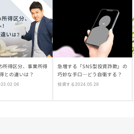
の所得区分、事業所得
急増する「SNS型投資詐欺」の
所得との違いは？
巧妙な手口…どう自衛する？
投資する
023.02.06
2024.05.29