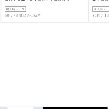
購入時データ
購入時デ
50代 / 化粧品会社勤務
30代 / 