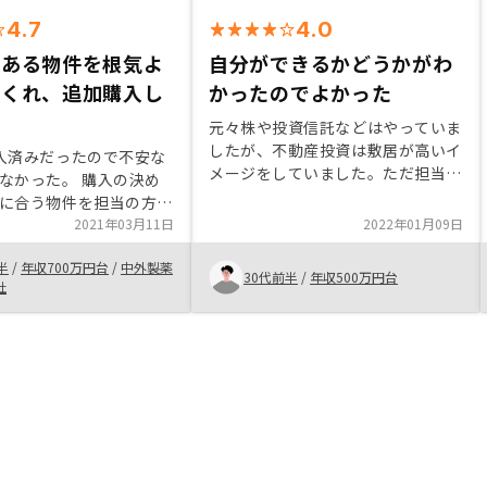
4.7
4.0
のある物件を根気よ
自分ができるかどうかがわ
てくれ、追加購入し
かったのでよかった
元々株や投資信託などはやっていま
したが、不動産投資は敷居が高いイ
入済みだったので不安な
メージをしていました。ただ担当者
なかった。 購入の決め
さんなどから丁寧に説明を受けて、
に合う物件を担当の方が
説明を聞くとリスクの部分がよくわ
してくれ納得感ある物件
2021年03月11日
2022年01月09日
かり、自分ができるかどうかがわか
たから。
りました。
半
/
年収700万円台
/
中外製薬
30代前半
/
年収500万円台
社