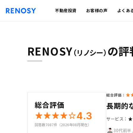
不動産投資
お客様の声
よくあ
RENOSY
の評
（リノシー）
総合評価：
総合評価
長期的
4.3
サービス：
回答数7087件（2026年08月現在）
30代前半