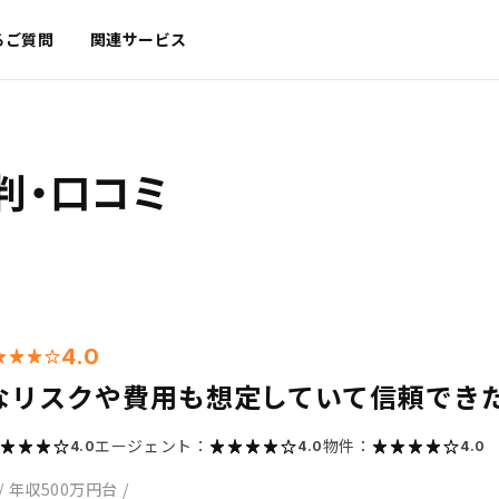
るご質問
関連サービス
判・口コミ
4.0
なリスクや費用も想定していて信頼でき
エージェント：
物件：
4.0
4.0
4.0
/
年収500万円台
/