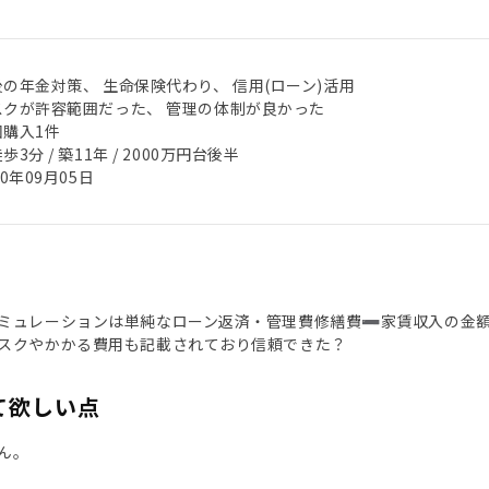
後の年金対策、 生命保険代わり、 信用(ローン)活用
スクが許容範囲だった、 管理の体制が良かった
回購入1件
歩3分 / 築11年 / 2000万円台後半
20年09月05日
ミュレーションは単純なローン返済・管理費修繕費➖家賃収入の金額の
スクやかかる費用も記載されており信頼できた？
て欲しい点
ん。