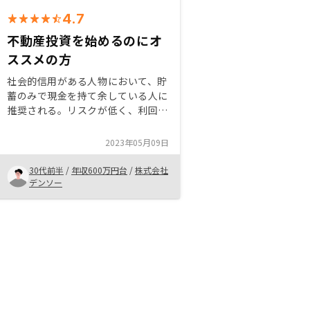
4.7
不動産投資を始めるのにオ
ススメの方
社会的信用がある人物において、貯
蓄のみで現金を持て余している人に
推奨される。リスクが低く、利回り
が高いため、初心者でも運用しやす
いと思われるため。また、社会的信
2023年05月09日
用が十分あればローンの金利もそれ
なりに抑えられるため。
30代前半
/
年収600万円台
/
株式会社
デンソー