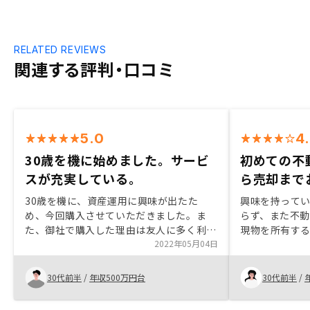
RELATED REVIEWS
関連する評判・口コミ
5.0
4
30歳を機に始めました。サービ
初めての不
スが充実している。
ら売却まで
30歳を機に、資産運用に興味が出たた
興味を持って
め、今回購入させていただきました。ま
らず、また不
た、御社で購入した理由は友人に多く利用
現物を所有す
してる人がいて、信頼ができたため。GA
2022年05月04日
時もなかなか
テクノロジーの手数料も安いため、始めや
税などランニ
すかったためです。
メリットが先
30代前半
/
年収500万円台
30代前半
/
した。 リノシーではそれらの管理を全て
引き受けてく