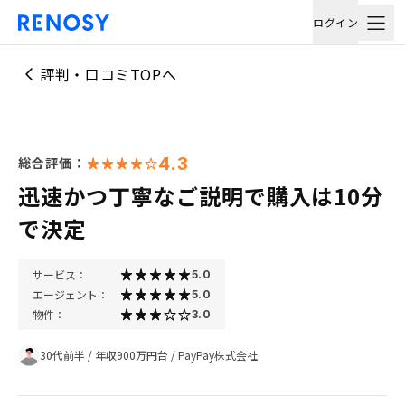
ログイン
評判・口コミTOPへ
4.3
総合評価：
迅速かつ丁寧なご説明で購入は10分
で決定
サービス：
5.0
エージェント：
5.0
物件：
3.0
30代前半
/
年収900万円台
/
PayPay株式会社