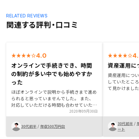
RELATED REVIEWS
関連する評判・口コミ
4.0
4
オンラインで手続きでき、時間
資産運用に
の制約が多い中でも始めやすか
資産運用につ
った
していたとこ
て見かけました
ほぼオンラインで説明から手続きまで進め
多く、どのよ
られると思っていませんでした。 また、
い状態だった
対応していただける時間も合わせていただ
ことに。 リス
き、 時間の制約が多い中でもはじめやす
2020年09月30日
ったですが、
かったです。 正直なところ初めは話だけ
き、納得出来
30代前半
/
聞くつもりでしたが、 担当の方といろい
30代前半
/
年収500万円台
ことにしまし
ート
ろな話をしながら、 不動産投資のメリッ
トデメリット、 さらにはRENOSYの強み