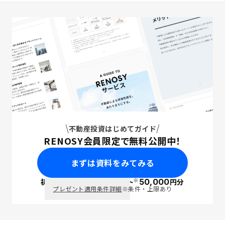
不動産投資はじめてガイド
RENOSY会員限定で無料公開中！
まずは資料をみてみる
※
初回面談で
ポイント
50,000
円分
PayPay
プレゼント適用条件詳細
※条件・上限あり