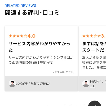
RELATED REVIEWS
関連する評判・口コミ
4.0
3
サービス内容がわかりやすかっ
まずは話を
た
スタートだ
サービス内容がわかりやすくシンプル1回
友人から話を
の面談時間の短縮(1時間程度)
投資に興味を
ました。明確
2021年07月23日
たというより
いうスタート
30代前半
/
トやこれまで
30代前半
/
年収700万円台
ート
した。結果的
大きな投資だ
入の判断に至
までの煩雑な