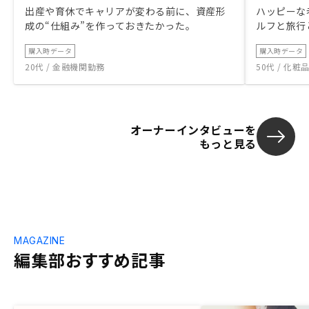
出産や育休でキャリアが変わる前に、資産形
ハッピーな
成の“仕組み”を作っておきたかった。
ルフと旅行
購入時データ
購入時データ
20代 / 金融機関勤務
50代 / 化
オーナーインタビューを
もっと見る
MAGAZINE
編集部おすすめ記事