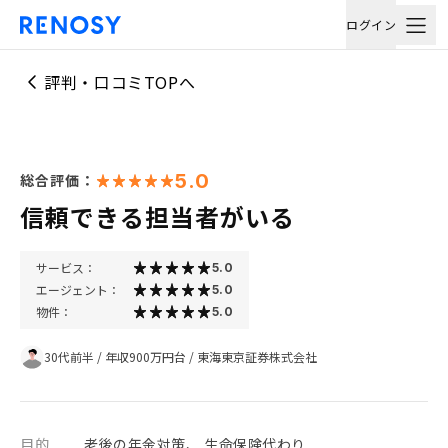
ログイン
評判・口コミTOPへ
5.0
総合評価：
信頼できる担当者がいる
サービス：
5.0
エージェント：
5.0
物件：
5.0
30代前半
/
年収900万円台
/
東海東京証券株式会社
目的
老後の年金対策、 生命保険代わり