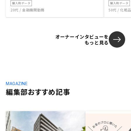
購入時データ
購入時データ
20代 / 金融機関勤務
50代 / 化
オーナーインタビューを
もっと見る
MAGAZINE
編集部おすすめ記事