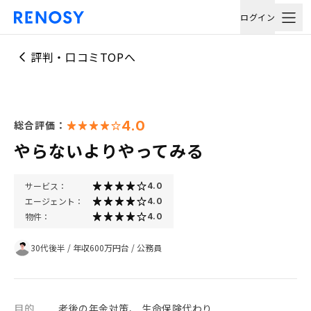
ログイン
評判・口コミTOPへ
4.0
総合評価：
やらないよりやってみる
サービス：
4.0
エージェント：
4.0
物件：
4.0
30代後半
/
年収600万円台
/
公務員
目的
老後の年金対策、 生命保険代わり