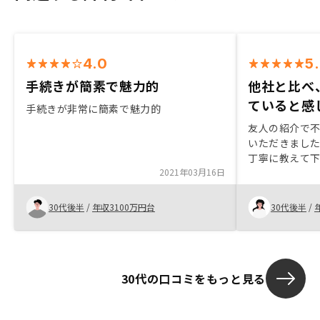
4.0
5
手続きが簡素で魅力的
他社と比べ
ていると感
手続きが非常に簡素で魅力的
友人の紹介で
いただきまし
丁寧に教えて
2021年03月16日
業マンでした
と節税対策が
ましたが、管
30代後半
/
年収3100万円台
30代後半
/
じたためこち
デジタルでと
ない点はすぐに
でき、不安な
30代の口コミをもっと見る