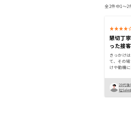
全2件中1〜
懇切丁
った接
きっかけは
て、その場
けや動機に
資に興味関
けである。
20代後
の需要や街
社Sales
とで家賃値
が見込める
至った。