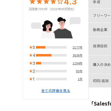
4.3
年収
回答数7093件（2026年08月現在）
フリーワー
勤務企業
投資目的
5
2177件
4
3636件
3
1194件
購入の決め
2
85件
1
1件
初回/追加
全ての評価を見る
「Salesf