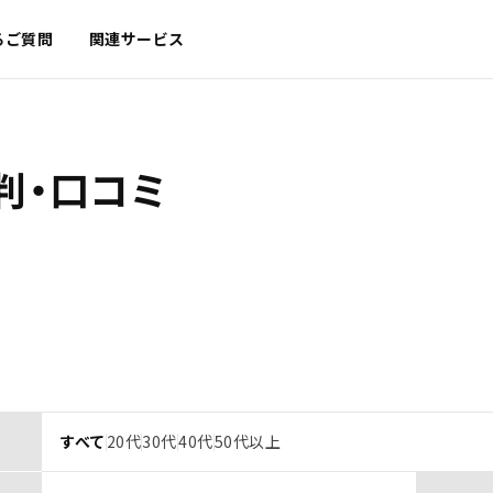
るご質問
関連サービス
判・口コミ
すべて
20代
30代
40代
50代以上