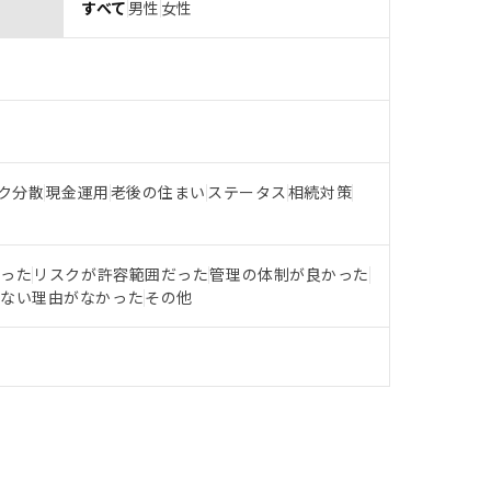
すべて
男性
女性
ク分散
現金運用
老後の住まい
ステータス
相続対策
だった
リスクが許容範囲だった
管理の体制が良かった
らない理由がなかった
その他