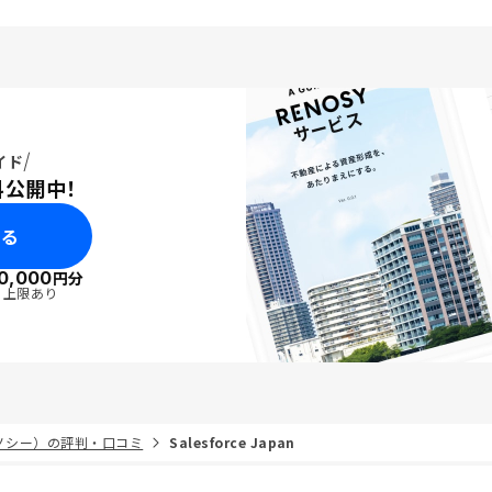
イド
料公開中！
みる
0,000
円分
・上限あり
リノシー）の評判・口コミ
Salesforce Japan