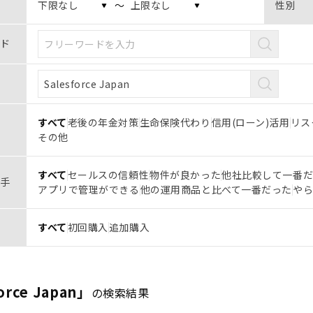
〜
性別
ド
すべて
老後の年金対策
生命保険代わり
信用(ローン)活用
リス
その他
すべて
セールスの信頼性
物件が良かった
他社比較して一番
手
アプリで管理ができる
他の運用商品と比べて一番だった
や
すべて
初回購入
追加購入
orce Japan」
の検索結果