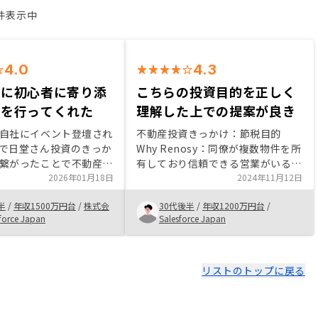
2件表示中
4.0
4.3
寧に初心者に寄り添
こちらの投資目的を正しく
客を行ってくれた
理解した上での提案が良き
自社にイベント登壇され
不動産投資きっかけ：節税目的
で日堂さん投資のきっか
Why Renosy：同僚が複数物件を所
繋がったことで不動産投
有しており信頼できる営業がいると
心を抱いたことがきっか
2026年01月18日
聞いたから おすすめポイント：不
2024年11月12日
購入検討に関しては今後
動産管理がアプリで便利であるこ
半
/
年収1500万円台
/
株式会
30代後半
/
年収1200万円台
/
自体の発展が見込めるこ
と。市況を見極めた上で、最適な物
force Japan
Salesforce Japan
上げを行っても十分利益
件提案をしてくれる営業がいること
と判断できたため購入に
リストのトップに戻る