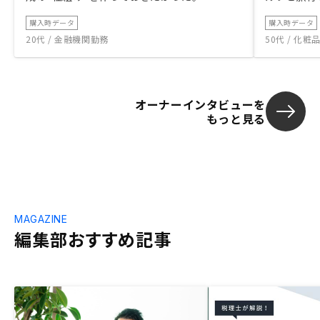
購入時データ
購入時データ
20代 / 金融機関勤務
50代 / 化
オーナーインタビューを
もっと見る
MAGAZINE
編集部おすすめ記事