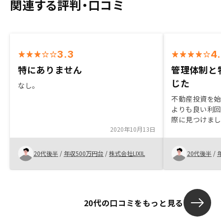
関連する評判・口コミ
3.3
4
特にありません
管理体制と
じた
なし。
不動産投資を
よりも良い利
際に見つけま
2020年10月13日
リターンのも
加えるかたちが
りした管理会
20代後半
/
年収500万円台
/
株式会社LIXIL
20代後半
/
としたワンル
ており、利便性
件選定という
月々のキャッ
20代の口コミをもっと見る
シュフローを
いただくと良