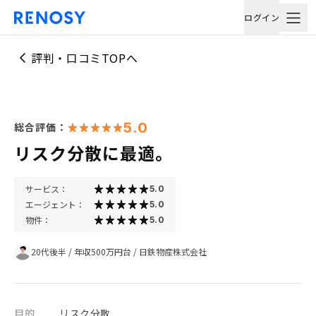
ログイン
評判・口コミTOPへ
5.0
総合評価：
リスク分散に最適。
サービス：
5.0
エージェント：
5.0
物件：
5.0
20代後半
/
年収500万円台
/
日鉄物産株式会社
目的
リスク分散