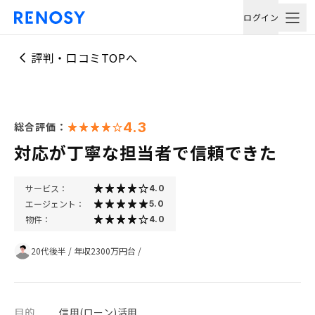
ログイン
評判・口コミTOPへ
4.3
総合評価：
対応が丁寧な担当者で信頼できた
サービス：
4.0
エージェント：
5.0
物件：
4.0
20代後半
/
年収2300万円台
/
目的
信用(ローン)活用