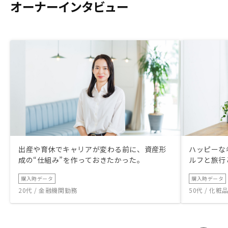
オーナーインタビュー
出産や育休でキャリアが変わる前に、資産形
ハッピーな
成の“仕組み”を作っておきたかった。
ルフと旅行
購入時データ
購入時データ
20代 / 金融機関勤務
50代 / 化