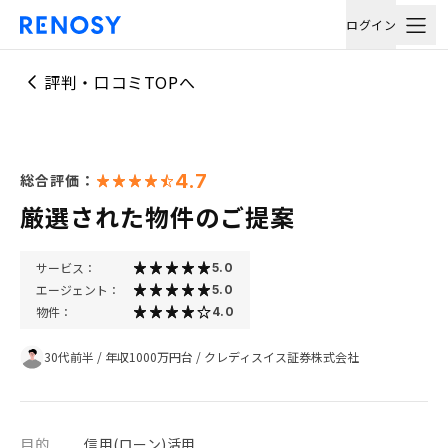
ログイン
評判・口コミTOPへ
4.7
総合評価：
厳選された物件のご提案
サービス：
5.0
エージェント：
5.0
物件：
4.0
30代前半
/
年収1000万円台
/
クレディスイス証券株式会社
目的
信用(ローン)活用