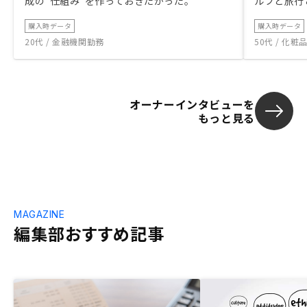
成の“仕組み”を作っておきたかった。
ルフと旅行
購入時データ
購入時データ
20代 / 金融機関勤務
50代 / 化
オーナーインタビューを
もっと見る
MAGAZINE
編集部おすすめ記事