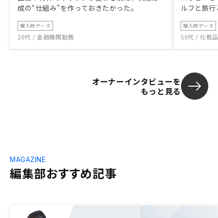
成の“仕組み”を作っておきたかった。
ルフと旅行
購入時データ
購入時データ
20代 / 金融機関勤務
50代 / 化
オーナーインタビューを
もっと見る
MAGAZINE
編集部おすすめ記事