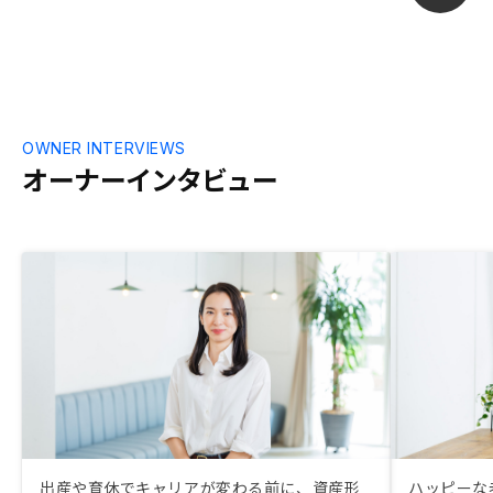
OWNER INTERVIEWS
オーナーインタビュー
出産や育休でキャリアが変わる前に、資産形
ハッピーな