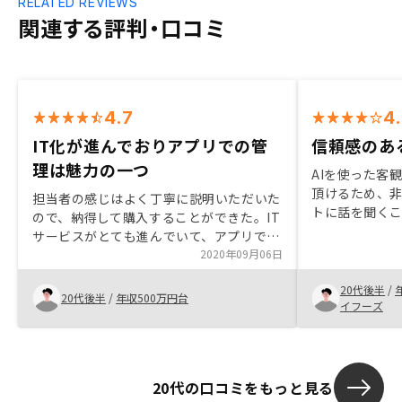
RELATED REVIEWS
関連する評判・口コミ
4.7
4
IT化が進んでおりアプリでの管
信頼感のあ
理は魅力の一つ
AIを使った客
頂けるため、
担当者の感じはよく丁寧に説明いただいた
トに話を聞くこ
ので、納得して購入することができた。IT
当者様の知識
サービスがとても進んでいて、アプリで管
ども頂き、納
理できるというのは魅力の一つ。関係法令
2020年09月06日
ることができ
や、用語を調べられるようなサイトに飛べ
20代後半
/
るといい。
20代後半
/
年収500万円台
イフーズ
20代の口コミをもっと見る