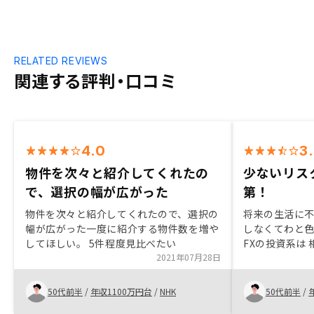
RELATED REVIEWS
関連する評判・口コミ
4.0
3
物件を次々と紹介してくれたの
少ないリス
で、選択の幅が広がった
第！
物件を次々と紹介してくれたので、選択の
将来の生活に
幅が広がった一度に紹介する物件数を増や
しなくてわと
してほしい。 5件程度見比べたい
FXの投資系は
2021年07月28日
必要が有ると
太陽光発電投資
の下落で投資
50代前半
/
年収1100万円台
/
NHK
50代前半
/
投資価値なし