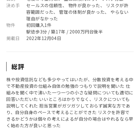
決め手
セールスの信頼性、 物件が良かった、 リスクが許
容範囲だった、 管理の体制が良かった、 やらない
理由がなかった
物件
初回購入1件
駅徒歩3分 / 築17年 / 2000万円台後半
掲載日
2022年12月04日
総評
株や投資信託なども多少やってはいたが、分散投資を考える中
で不動産投資の仕組み自体の勉強のつもりで説明を聞いた 仕
組みを聞く中で沸いた一つ一つの小さな疑問についても適切に
回答いただいた いいところはかりでなく、リスクについても
説明してくれた 担当営業がガツガツしておらず誠実な方であ
り、自分自身のペースで考えることができた リスクを許容で
きるかどうかは個々の考えによるが自分の場合はやれるなら早
く始めた方が良いと思った