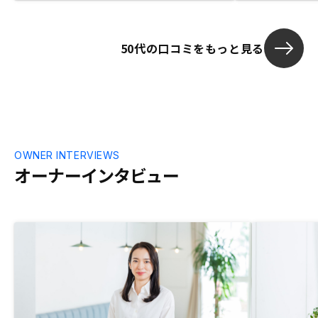
ンペーンを、
少ない保証も
て見ようかと
50代の口コミをもっと見る
丈夫かなと思っ
んなものかな
急ぐ必要性を
の、メリット
とより ウィン
OWNER INTERVIEWS
オーナーインタビュー