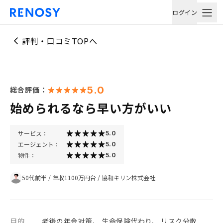
ログイン
評判・口コミTOPへ
5.0
総合評価：
始められるなら早い方がいい
サービス：
5.0
エージェント：
5.0
物件：
5.0
50代前半
/
年収1100万円台
/
協和キリン株式会社
目的
老後の年金対策、 生命保険代わり、 リスク分散