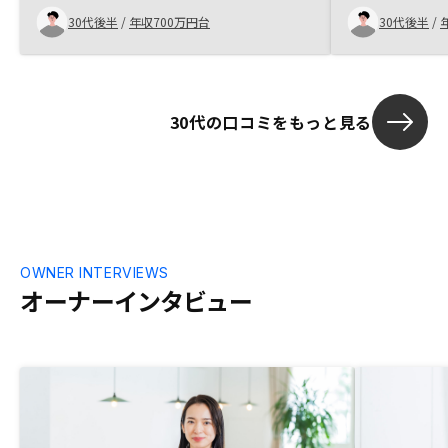
かわりになるということで、今はいい決断
30代後半
/
年収700万円台
30代後半
/
をしたと思っています。ありがとうござい
ました。契約書類への署名が多く、契約時
間も想定以上だったので、少しでも短縮で
きると有り難いと感じました。
30代の口コミをもっと見る
OWNER INTERVIEWS
オーナーインタビュー