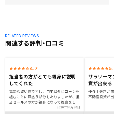
RELATED REVIEWS
関連する評判・口コミ
4.7
5
担当者の方がとても親身に説明
サラリーマ
してくれた
資が出来る
高額な買い物ですし、自宅以外にローンを
仲介手数料が
組むことに戸惑う部分もありましたが、担
不動産投資が
当セールスの方が親身になって提案をして
くれて、購入の決心がつきました。月々の
2020年04月30日
負担はありますが、老後資金・生命保険の