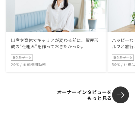
出産や育休でキャリアが変わる前に、資産形
ハッピーな
成の“仕組み”を作っておきたかった。
ルフと旅行
購入時データ
購入時データ
20代 / 金融機関勤務
50代 / 化
オーナーインタビューを
もっと見る