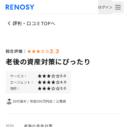
ログイン
評判・口コミTOPへ
3.3
総合評価：
老後の資産対策にぴったり
サービス：
3.0
エージェント：
4.0
物件：
3.0
30代後半
/
年収500万円台
/
公務員
目的
老後の年金対策