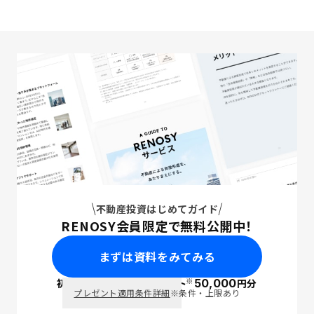
不動産投資はじめてガイド
RENOSY会員限定で無料公開中！
まずは資料をみてみる
※
初回面談で
ポイント
50,000
円分
PayPay
プレゼント適用条件詳細
※条件・上限あり