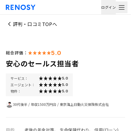
ログイン
評判・口コミTOPへ
5.0
総合評価：
安心のセールス担当者
サービス：
5.0
エージェント：
5.0
物件：
5.0
30代後半
/
年収1500万円台
/
東京海上日動火災保険株式会社
目的
老後の年金対策、 生命保険代わり、 信用(ローン)