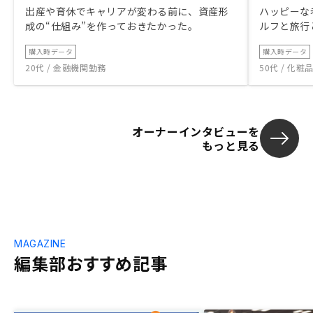
出産や育休でキャリアが変わる前に、資産形
ハッピーな
成の“仕組み”を作っておきたかった。
ルフと旅行
購入時データ
購入時データ
20代 / 金融機関勤務
50代 / 化
オーナーインタビューを
もっと見る
MAGAZINE
編集部おすすめ記事