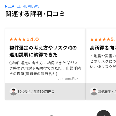
RELATED REVIEWS
関連する評判・口コミ
4.0
5
物件選定の考え方やリスク時の
高所得者向
運用説明に納得できた
・地震や災害
どのリスクに
①物件選定の考え方に納得できた ②リス
い、低リスクだ
ク時の運用説明も納得できた紙、印鑑手続
利用したレバ
きの撤廃(融資元の銀行含む)
が得をするよ
2021年06月05日
と違い良いと思
きなどを可能
30代後半
/
年収800万円台
30代後半
/
が好印象だった
メリットを考
た。現時点で
損益分岐点な
わかるとよい