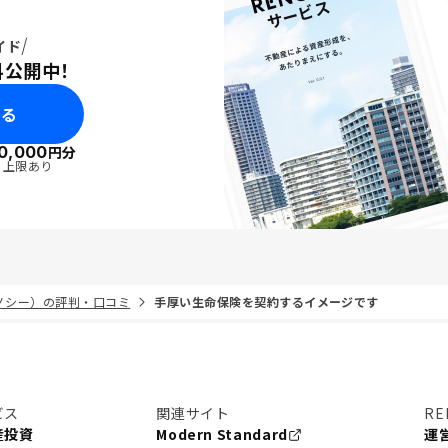
イド
料公開中！
みる
0,000
円分
・上限あり
リノシー）の評判・口コミ
手厚い生命保険を契約するイメージです
ビス
関連サイト
RE
産投資
Modern Standard
運