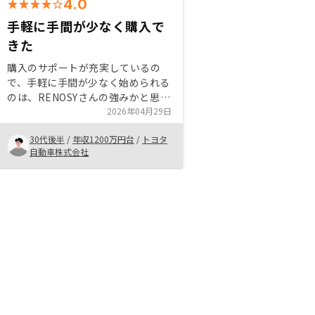
4.0
手軽に手間が少なく購入で
きた
購入のサポートが充実しているの
で、手軽に手間が少なく始められる
のは、RENOSYさんの強みかと思い
ました。また、紹介される物件の立
2026年04月29日
地や物件設備が良く、フルローンで
30代後半
/
年収1200万円台
/
トヨタ
基本的に進められるところも良いと
自動車株式会社
感じました。時間をかけずに不動産
投資をされたい方に向いていると改
めて思いました。他社の類似物件と
比較して、提案いただける物件は、
立地と建物設備は良いものが多い
が、利回りが低いと感じる。大手な
ので仕方ない部分もあるが、利便性
よりもコストを重視する人にはあま
り向かないと感じた。今後買い手の
増加や金利上昇で利回りはよりシビ
アになってくるのでなかなか購入し