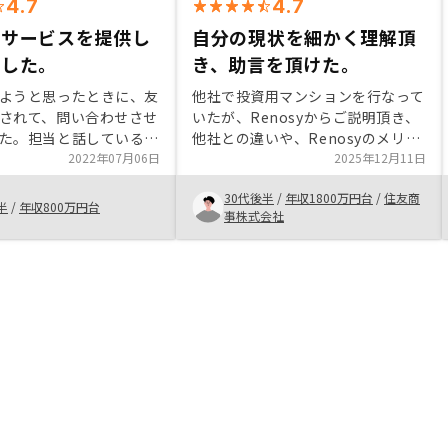
4.7
4.7
たサービスを提供し
自分の現状を細かく理解頂
ました。
き、助言を頂けた。
ようと思ったときに、友
他社で投資用マンションを行なって
されて、問い合わせさせ
いたが、Renosyからご説明頂き、
た。担当と話している
他社との違いや、Renosyのメリッ
関する流れがよく分かっ
2022年07月06日
トが明らかになり、満足感を持って
2025年12月11日
スクの不安が解消されま
購入を決断することができました。
30代後半
/
年収1800万円台
/
住友商
の紹介から購入までの対
保有していた物件の売却をサポート
半
/
年収800万円台
事株式会社
たので、おすすめしま
頂けたことも購入の大きな後押しと
なりました。