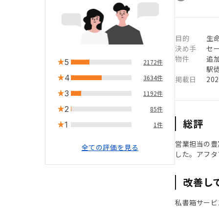
目的
生命
決め手
セ
物件
追
5
2172件
駅徒
4
3634件
掲載日
20
3
1192件
2
85件
総評
1
1件
営業担当の豊
全ての評価を見る
した。アフタ
改善し
私書箱サービ