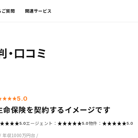
るご質問
関連サービス
判・口コミ
5.0
生命保険を契約するイメージです
エージェント：
物件：
5.0
5.0
5.0
/
年収1000万円台
/