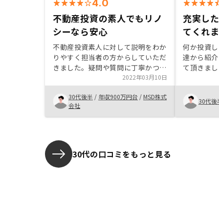
4.0
不動産投資の素人でもリノ
充実し
シーなら安心
てくれ
不動産投資素人に対して説明をわか
何か投資し
りやすく担当者の方からしていただ
達から紹介
きました。疑問や質問に丁寧かつす
て頂きまし
ぐに回答いただけたので、信頼でき
2022年03月10日
間、投資に
るとかんじました。マスタープラン
たので、リ
30代後半
/
年収900万円台
/
MSD株式
のサポート内容によって、安心して
した。物件
30代後
会社
投資を始める事ができました。
応が良かっ
す。
30代の口コミをもっと見る