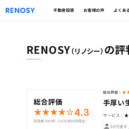
不動産投資
お客様の声
よくあ
RENOSY
の評
（リノシー）
総合評価：
総合評価
手厚い
4.3
サービス：
回答数7084件（2026年08月現在）
30代後半