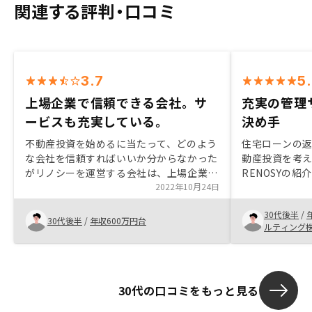
関連する評判・口コミ
3.7
5
上場企業で信頼できる会社。サ
充実の管理
ービスも充実している。
決め手
不動産投資を始めるに当たって、どのよう
住宅ローンの
な会社を信頼すればいいか分からなかった
動産投資を考
がリノシーを運営する会社は、上場企業で
RENOSYの
あり、投資家からの信頼も厚いため第一印
2022年10月24日
や管理サポー
象がずば抜けて良く話を聞いて良さそうだ
味を持ちました
30代後半
/
と思った。
ないのですが
30代後半
/
年収600万円台
ルティング
いという思いが
ートサービス
しっかりと説
でメリットが
30代の口コミをもっと見る
にしました。