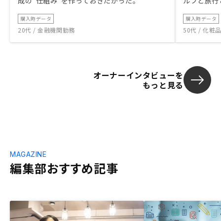
成の“仕組み”を作っておきたかった。
ルフと旅行
購入時データ
購入時データ
20代 / 金融機関勤務
50代 / 化
オーナーインタビューを
もっと見る
MAGAZINE
編集部おすすめ記事