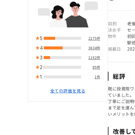
目的
老後
決め手
セ
物件
初
5
2175件
駅徒
4
3634件
掲載日
20
3
1192件
2
85件
総評
1
1件
既に投資用ワ
全ての評価を見る
ていました。
丁寧にご説明
まで足を運ん
いメリットを
改善し