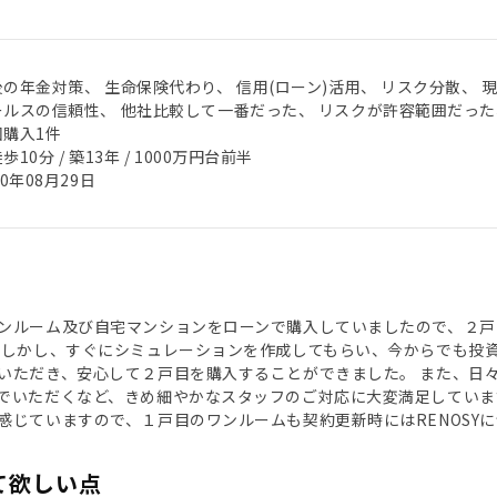
の年金対策、 生命保険代わり、 信用(ローン)活用、 リスク分散、 
ールスの信頼性、 他社比較して一番だった、 リスクが許容範囲だった
回購入1件
歩10分 / 築13年 / 1000万円台前半
20年08月29日
ンルーム及び自宅マンションをローンで購入していましたので、２戸
 しかし、すぐにシミュレーションを作成してもらい、今からでも投
いただき、安心して２戸目を購入することができました。 また、日
でいただくなど、きめ細やかなスタッフのご対応に大変満足していま
感じていますので、１戸目のワンルームも契約更新時にはRENOSY
て欲しい点