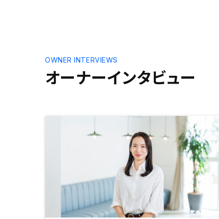
に比べて地味で長期的になりますが
す。
安定していて万が一の時にはレバレ
ッジが効く大きな資産になると思い
ました。契約後もどんな小さな質問
にもレスポンスの速さと的確な回答
に感心しています。エージェントの
OWNER INTERVIEWS
方々はまだ20代でお若いのにスマ
オーナーインタビュー
ートで礼儀正しく誠実な人材が集ま
っている事が一番の財産ではないか
と感じました。