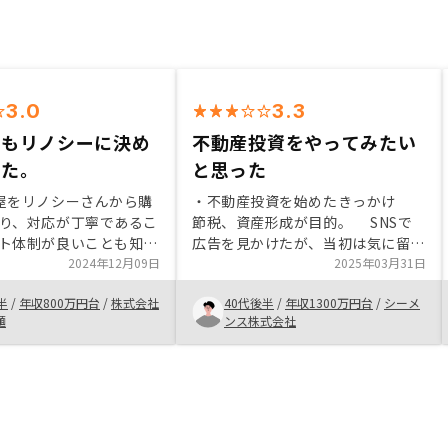
3.0
3.3
入もリノシーに決め
不動産投資をやってみたい
した。
と思った
屋をリノシーさんから購
・不動産投資を始めたきっかけ
り、対応が丁寧であるこ
節税、資産形成が目的。 SNSで
ト体制が良いことも知っ
広告を見かけたが、当初は気に留め
今回も購入を決めており
2024年12月09日
なかった。 特典をあるのを知
2025年03月31日
済計画を進めるにあた
って、まずは話を聞いてみようと思
半
/
年収800万円台
/
株式会社
40代後半
/
年収1300万円台
/
シーメ
にも早く始めたいことと
った。 ・RENOSYでの購入を決
麺
ンス株式会社
できる限界までなど相談
めた理由 担当者が不動産投資
いただきました。 購入
を一から丁寧に説明いただけた。
告などに対するアドバイ
リスクが少なく、ほったらかし
サポート、確認など他で
投資が自分に向いている点LINE,メ
ビスの幅を更に広げてく
ールで連絡しているが、オペレーシ
知らない方には助かりま
ョンはPCの方が楽なので 依頼は