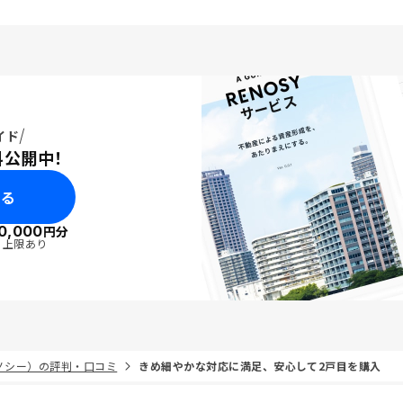
イド
料公開中！
みる
0,000
円分
・上限あり
リノシー）の評判・口コミ
きめ細やかな対応に満足、安心して2戸目を購入