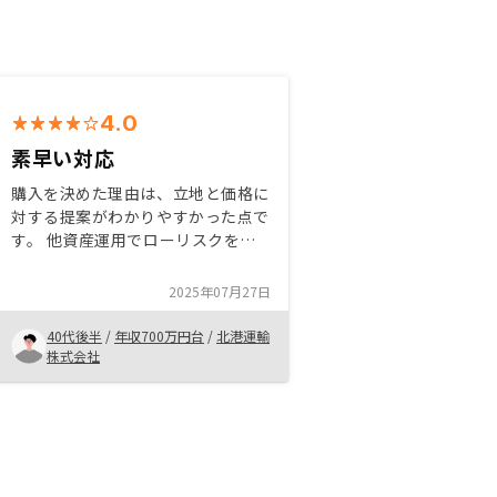
4.0
素早い対応
購入を決めた理由は、立地と価格に
対する提案がわかりやすかった点で
す。 他資産運用でローリスクを徹
底されており 低リスクに徹底した
不動産を求めるなら、リノシーさん
2025年07月27日
が一定のレベルを保証して頂けるの
ではと思っております。目的に応じ
40代後半
/
年収700万円台
/
北港運輸
た、物件リスト
株式会社