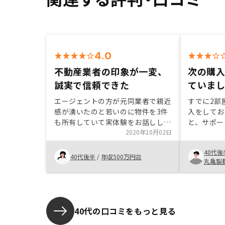
4.0
不動産業者の印象が一変、
次の購
誠実で信頼できた
ていま
エージェントの方が元同業者で親近
すでに2部
感が湧いたのと若いのに物件を3件
入をしてお
も所有していて実体験をお話しして
と、サポー
下さった事、またオンラインで何度
2020年10月02日
ていたので
も話したのですが仕事の知識は勿
ます。 返
40代後
論、どんな質問にも的確に答えて下
り、年齢的
40代後半
/
年収500万円台
丸亀製
さり、最終的には2回も沖縄まで飛
自身が投資
んできて丁寧に同じ質問でも嫌がら
にものって
ずに真摯に答えて下さる誠実さで信
後の確定申
用する事ができ、不動産業者のブラ
スや実施の
ックなイメージが一変しました。投
はないサー
40代の口コミをもっと見る
資という側面からはFXや株、競馬
れると何も