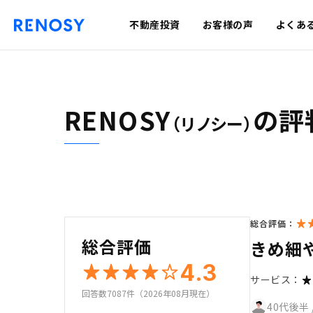
不動産投資
お客様の声
よくあ
RENOSY
の評
（リノシー）
総合評価：
総合評価
きめ細
4.3
サービス：
回答数7087件（2026年08月現在）
40代後半