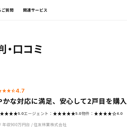
るご質問
関連サービス
判・口コミ
4.7
やかな対応に満足、安心して2戸目を購
エージェント：
物件：
5.0
5.0
4.0
/
年収900万円台
/
住友林業株式会社