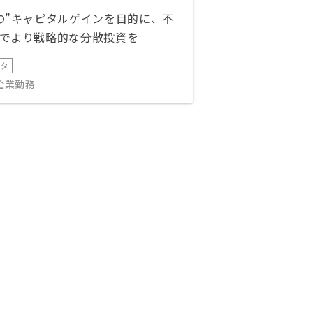
の”キャピタルゲインを目的に、不
でより戦略的な分散投資を
ータ
IT企業勤務