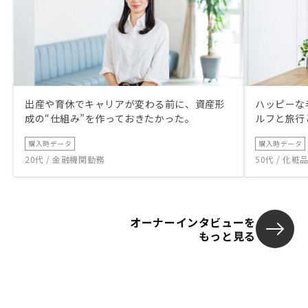
出産や育休でキャリアが変わる前に、資産形
ハッピーな
成の“仕組み”を作っておきたかった。
ルフと旅行
購入時データ
購入時データ
20代 / 金融機関勤務
50代 / 化
オーナーインタビューを
もっと見る