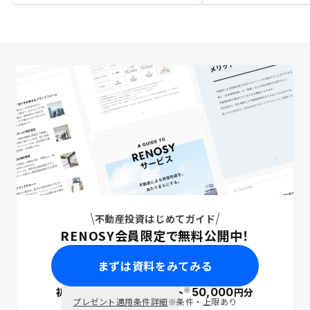
不動産投資はじめてガイド
RENOSY会員限定で無料公開中！
まずは資料をみてみる
※
初回面談で
ポイント
50,000
円分
PayPay
プレゼント適用条件詳細
※条件・上限あり