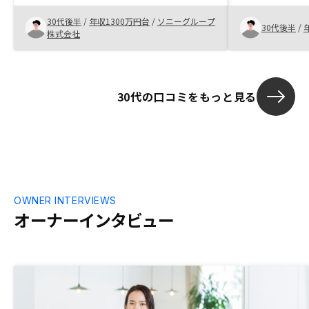
ロナショック
30代後半
/
年収1300万円台
/
ソニーグループ
ものの家賃は
30代後半
/
株式会社
にするものと
た。私のよう
く土地勘のな
は、勧められ
30代の口コミをもっと見る
がつきません
あると良いか
くてすみませ
OWNER INTERVIEWS
オーナーインタビュー