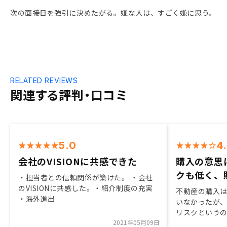
次の面接日を強引に決めたがる。嫌な人は、すごく嫌に思う。
RELATED REVIEWS
関連する評判・口コミ
5.0
4
会社のVISIONに共感できた
購入の意思
クも低く、
・担当者との信頼関係が築けた。 ・会社
のVISIONに共感した。・紹介制度の充実
不動産の購入
・海外進出
いなかったが
リスクという
2021年05月09日
た。 過去の事