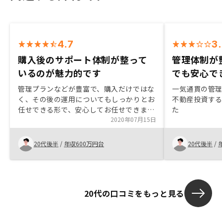
4.7
3
購入後のサポート体制が整って
管理体制が
いるのが魅力的です
でも安心で
管理プランなどが豊富で、購入だけではな
一気通貫の管
く、その後の運用についてもしっかりとお
不動産投資す
任せできる形で、安心してお任せできまし
た
た。東京物件ベースでお話を頂きました
2020年07月15日
が、後々地域ごとの条件変更などある事が
わかりましたので、最初からその辺も知れ
20代後半
/
年収600万円台
20代後半
/
たらよかったです。
20代の口コミをもっと見る