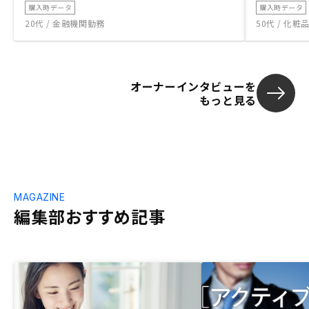
購入時データ
購入時データ
20代 / 金融機関勤務
50代 / 化
オーナーインタビューを
もっと見る
MAGAZINE
編集部おすすめ記事