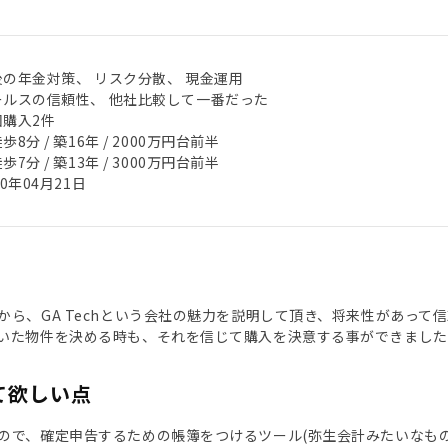
後の年金対策、 リスク分散、 現金運用
ールスの信頼性、 他社比較して一番だった
回購入2件
歩8分 / 築16年 / 2000万円台前半
歩7分 / 築13年 / 3000万円台前半
20年04月21日
から、GA Techという会社の魅力を説明して頂き、将来性があっ
いた物件を決める時も、それを信じて購入を決意する事ができました
て欲しい点
ので、確定申告するための帳簿をつけるツール(弥生会計みたいなも