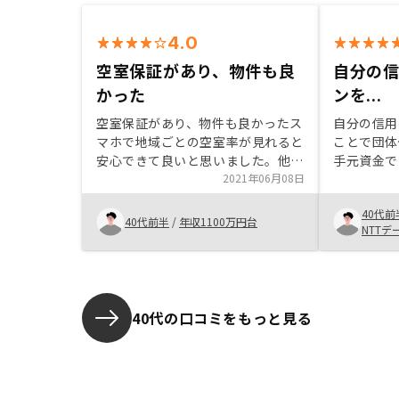
4.0
空室保証があり、物件も良
自分の
かった
ンを...
空室保証があり、物件も良かったス
自分の信用
マホで地域ごとの空室率が見れると
ことで団体
安心できて良いと思いました。他の
手元資金で
人に勧める時も高い信憑性が出せる
2021年06月08日
額を動かし
と思います。
資商品には
40代前
います。
40代前半
/
年収1100万円台
NTTデ
40代の口コミをもっと見る