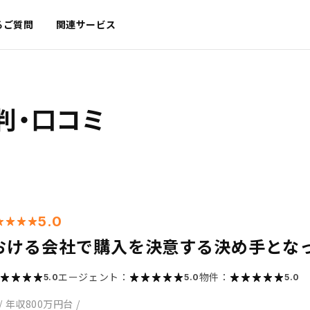
るご質問
関連サービス
判・口コミ
5.0
おける会社で購入を決意する決め手とな
エージェント：
物件：
5.0
5.0
5.0
/
年収800万円台
/