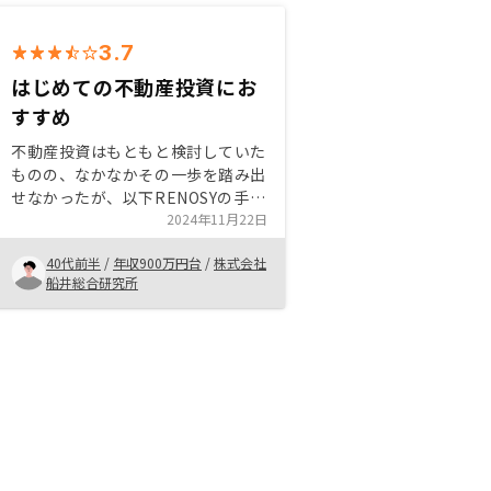
3.7
はじめての不動産投資にお
すすめ
不動産投資はもともと検討していた
ものの、なかなかその一歩を踏み出
せなかったが、以下RENOSYの手軽
さが刺さり、購入に至った ・初期
2024年11月22日
費用の持ち出しが非常に少なく済む
40代前半
/
年収900万円台
/
株式会社
・各種契約手続きやその後の物件管
船井総合研究所
理もアプリやLINE等を介してデジ
タルに行える 売り出し物件情報を
手軽に見れるといい