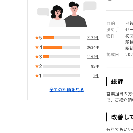
目的
老
決め手
セ
物件
初
5
2172件
駅徒
4
3634件
駅徒
掲載日
20
3
1192件
2
85件
1
1件
総評
全ての評価を見る
営業担当の方
で、ご紹介頂
改善し
有料でもいい