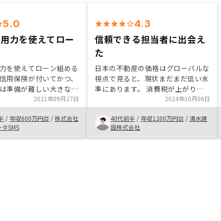
5.0
4.3
信用力を使えてロー
信頼できる担当者に出会え
た
力を使えてローン組める
日本の不動産の価格はグローバルな
信用保険が付いてかつ、
視点で見ると、現状まだまだ低い水
は準備が難しい大きな金
準にあります。 消費税が上がり欧
て投資できる点が他の投
2021年09月27日
米の諸外国のようになったのと同じ
2024年10月06日
できないメリットだと思
ように、今後不動産の価格水準も上
半
/
年収600万円台
/
株式会社
40代前半
/
年収1200万円台
/
清水建
がっていくものと予想されます。
ータSMS
設株式会社
そのため、まだ上がりきっていない
早いうちから不動産を持つ、という
ことを考え不動産投資を始めること
にしました。 まだ３年ほどの経過
ですが、既にその頃とは違う価格帯
になってきています。