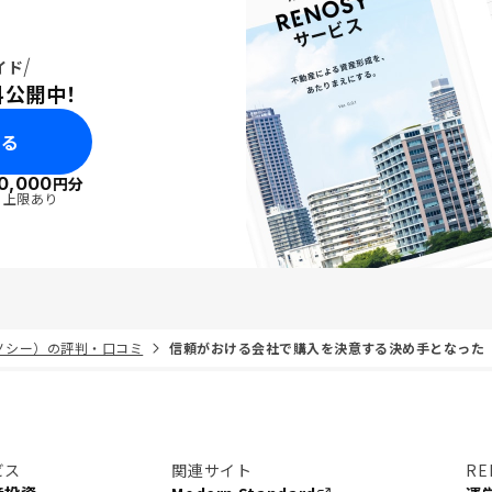
イド
料公開中！
みる
0,000
円分
・上限あり
リノシー）の評判・口コミ
信頼がおける会社で購入を決意する決め手となった
ビス
関連サイト
RE