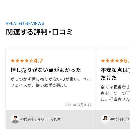
RELATED REVIEWS
関連する評判・口コミ
4.7
5
押し売りがない点がよかった
不安な点は
だけた
がっつかず押し売りがないのが良い。ベル
フェイスが、使い勝手が悪い。
全ては担当者
点を一つ一つ
た。担当者さ
2021年04月01日
時、無愛想だ
念です。
40代前半
/
年収900万円台
40代前半
/