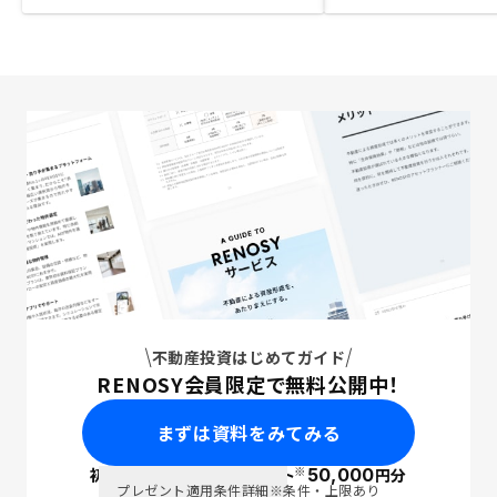
不動産投資はじめてガイド
RENOSY会員限定で無料公開中！
まずは資料をみてみる
※
初回面談で
ポイント
50,000
円分
PayPay
プレゼント適用条件詳細
※条件・上限あり