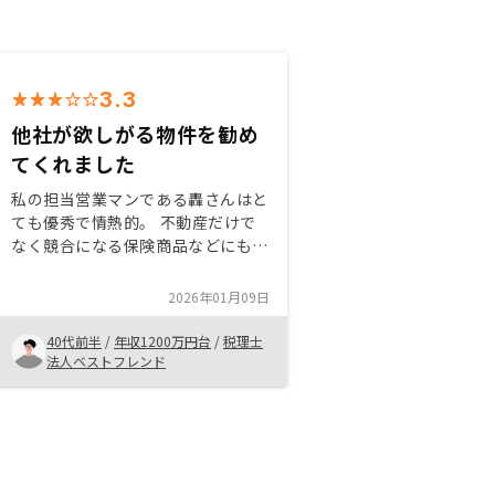
3.3
他社が欲しがる物件を勧め
てくれました
私の担当営業マンである轟さんはと
ても優秀で情熱的。 不動産だけで
なく競合になる保険商品などにも詳
しく、とても勉強していることが伝
わってきます。 また、夫婦で不動
2026年01月09日
産を5つ購入していますが他社から
「購入したい」という旨の郵送物が
40代前半
/
年収1200万円台
/
税理士
よく届くので、良い物件を勧めても
法人ベストフレンド
らえたと実感しています。