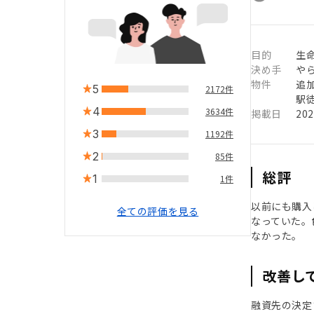
目的
生
決め手
や
物件
追
5
2172件
駅徒
4
3634件
掲載日
20
3
1192件
2
85件
総評
1
1件
以前にも購入
全ての評価を見る
なっていた。
なかった。
改善し
融資先の決定