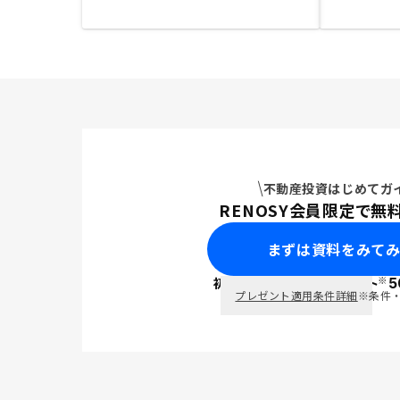
不動産投資はじめてガ
RENOSY会員限定で無
まずは資料をみて
※
初回面談で
ポイント
5
PayPay
プレゼント適用条件詳細
※条件