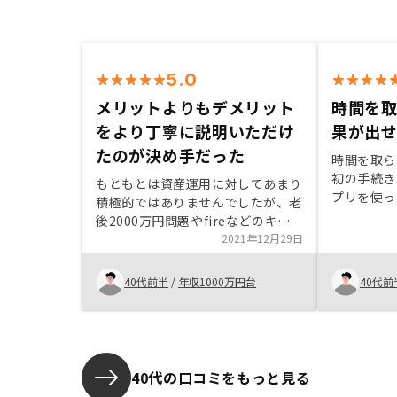
5.0
メリットよりもデメリット
時間を
をより丁寧に説明いただけ
果が出
たのが決め手だった
時間を取ら
初の手続き
もともとは資産運用に対してあまり
プリを使っ
積極的ではありませんでしたが、老
とがよかっ
後2000万円問題やfireなどのキー
丁寧に一つ
ワードをよく見かけるようになり、
2021年12月29日
当に感謝し
次第に自分も投資先を見つけなけれ
っていくの
ばと考え始めていた矢先に目に入っ
40代前半
/
年収1000万円台
40代前
りますが、
たのがSNS内での御社の広告でし
ったと思い
た。不動産投資に対する知識はあま
りなかったのですが、面談をするこ
とで知識を得る、かつAmazonギ
フト券もゲットできる笑のならデメ
40代の口コミをもっと見る
リットは無いと考え面談に進みまし