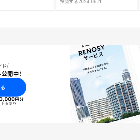
投資する
2024.06.11
イド
料公開中！
みる
0,000
円分
・上限あり