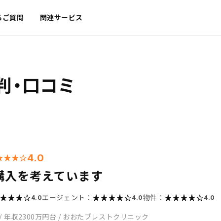
るご質問
関連サービス
判・口コミ
4.0
購入を考えています
エージェント：
物件：
4.0
4.0
4.0
/
年収2300万円台
/
おおたブレストクリニック