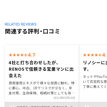
RELATED REVIEWS
関連する評判・口コミ
4.7
4
4社と打ち合わせしたが、
リノシーに
RENOSで信頼きる営業マンに出
す。
会えた
ネットやYouT
いて否定的な
資産運用エキスポで様々な投資に触れ、特
丁寧に教えて
に都心、中古、1Rでリスクが少なく、年
ったので、焦
金対策、生命保険、相続対策としても有効
また、プラン
な不動産投資に興味を持ち4社ほど打合せ
2021年05月10日
ランを選べた事
をしましたが、最終的に管理から出口戦略
担当者の方が