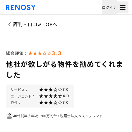
ログイン
評判・口コミTOPへ
3.3
総合評価：
他社が欲しがる物件を勧めてくれま
した
サービス：
3.0
エージェント：
4.0
物件：
3.0
40代前半
/
年収1200万円台
/
税理士法人ベストフレンド