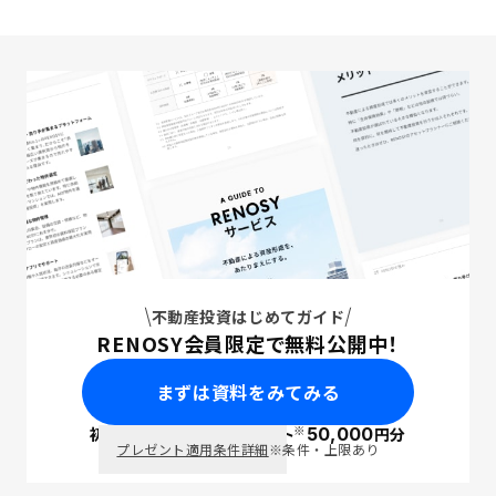
不動産投資はじめてガイド
RENOSY会員限定で無料公開中！
まずは資料をみてみる
※
初回面談で
ポイント
50,000
円分
PayPay
プレゼント適用条件詳細
※条件・上限あり