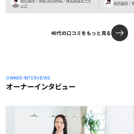
40代前半
/
年収700万円台
/
株式会社オーテ
までワンストップで任せられ、信頼できる
40代前半
/
直接オンライ
ック
営業に出会えたことがRENOSYさんにお願
の決めてにな
いする決め手となりました。シミュレーシ
あまりなく、
ョンが充実しているだけに、後々気になっ
もらえるとよか
たは、シミュレーションは私の購入価格を
方ないかも知れ
40代の口コミをもっと見る
ベースにしていますが、当然御社の購入時
類の事やお金の
の価格とは違うものかと思うので、よりリ
った。
アルな物件価格で見たいと思いました。も
しくは最近の類似物件の売買金額事例など
見れたら、より安心感はでるのかと思いま
した。他社も同じような見せ方ではありま
すし、長期保有を基本にすればあまり影響
はないかもしれませんが。 また、表面利
OWNER INTERVIEWS
回りだけでなく、実質利回り、事業利回り
オーナーインタビュー
までシミュレーターで出しておいて貰える
と楽だと思いました。戦略などもあるかと
思いますが。 それと、契約から銀行面談
まで時間が空き、決済日まで時間がなく、
入りたかった特約のある火災保険に入る時
間余裕なく残念な面も。 批判ではなく、
期待を込めての意見として。