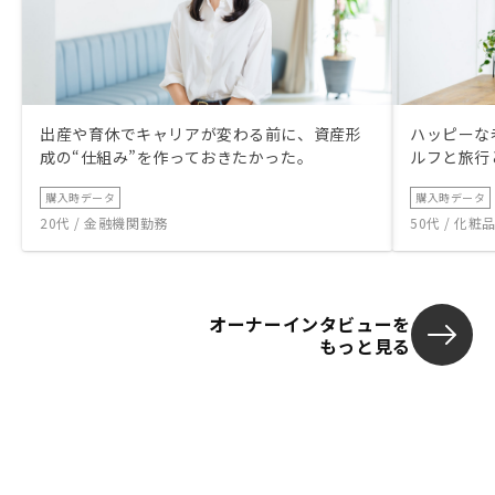
出産や育休でキャリアが変わる前に、資産形
ハッピーな
成の“仕組み”を作っておきたかった。
ルフと旅行
購入時データ
購入時データ
20代 / 金融機関勤務
50代 / 化
オーナーインタビューを
もっと見る