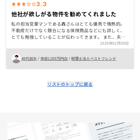
3.3
他社が欲しがる物件を勧めてくれました
私の担当営業マンである轟さんはとても優秀で情熱的。
不動産だけでなく競合になる保険商品などにも詳しく、
とても勉強していることが伝わってきます。 また、夫婦
で不動産を5つ購入していますが他社から「購入したい」
2026年01月09日
という旨の郵送物がよく届くので、良い物件を勧めても
らえたと実感しています。
40代前半
/
年収1200万円台
/
税理士法人ベストフレンド
リストのトップに戻る