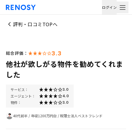
ログイン
評判・口コミTOPへ
3.3
総合評価：
他社が欲しがる物件を勧めてくれま
した
サービス：
3.0
エージェント：
4.0
物件：
3.0
40代前半
/
年収1200万円台
/
税理士法人ベストフレンド