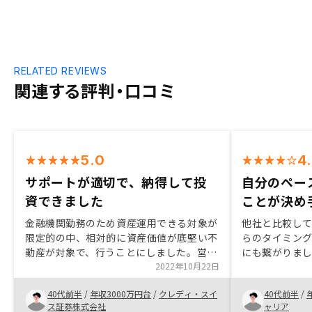
RELATED REVIEWS
関連する評判・口コミ
5.0
4
サポートが適切で、納得して投
自分のペー
資できました
ことが決め
金融機関勤務のため資産運用できる対象が
他社と比較し
限定的の中、相対的に資産価値が底堅い不
らのタイミン
動産が対象で、行うことにしました。営業
にも繋がりま
のご担当者が丁寧で、疑問点もタイムリー
2022年10月22日
向に沿った物
に答えていただき、納得して投資すること
す。また契約
40代前半
/
年収3000万円台
/
クレディ・スイ
40代前半
/
ができました。アプリでかんりできるの
方のフォロー
ス証券株式会社
ャリア
も、とても便利です。税理士など専門家の
契約まで至り