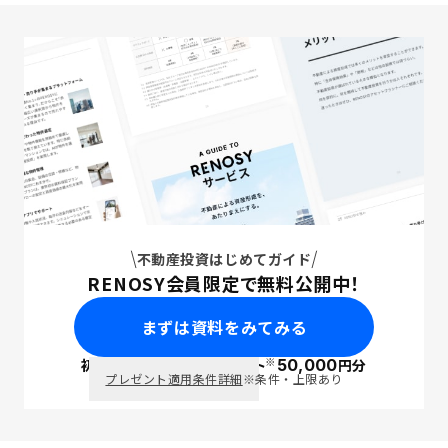
不動産投資はじめてガイド
RENOSY会員限定で無料公開中！
まずは資料をみてみる
※
初回面談で
ポイント
50,000
円分
PayPay
プレゼント適用条件詳細
※条件・上限あり