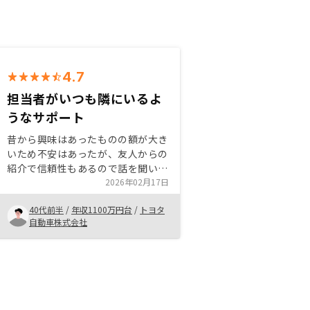
4.7
担当者がいつも隣にいるよ
うなサポート
昔から興味はあったものの額が大き
いため不安はあったが、友人からの
紹介で信頼性もあるので話を聞いて
みた。 担当者は落ち着いたイメー
2026年02月17日
ジで、不動産投資のメリットはもち
40代前半
/
年収1100万円台
/
トヨタ
ろんデメリットも教えてくれて安心
自動車株式会社
できた。 節税効果、投機価値・賃
貸需要、信用活用などから最終的に
は購入を決めた。 不動産投資は初
めてだったが、そこまで手続きは難
しくなくて良かった。団信の申し込
みが初めての人には団信とはどうい