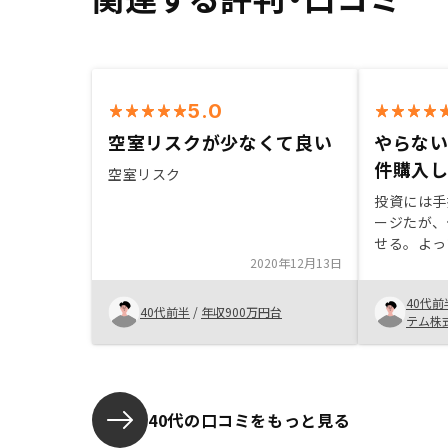
5.0
空室リスクが少なくて良い
やらない
件購入
空室リスク
投資には手
ージたが、
せる。よっ
2020年12月13日
で運用でき
と考えれば
40代前
まだガン団
40代前半
/
年収900万円台
テム株
プラスアル
いので。将
れば、ノー
と思う。
40代の口コミをもっと見る