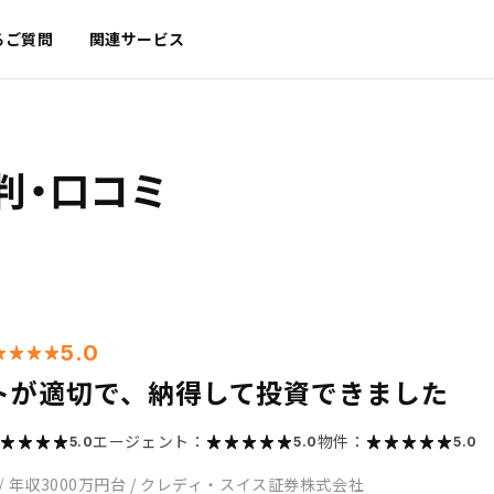
るご質問
関連サービス
判・口コミ
5.0
トが適切で、納得して投資できました
エージェント：
物件：
5.0
5.0
5.0
/
年収3000万円台
/
クレディ・スイス証券株式会社