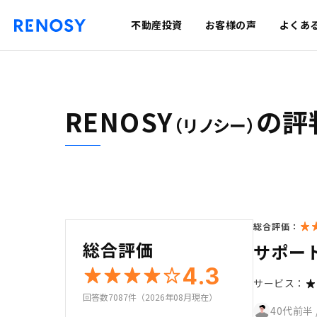
不動産投資
お客様の声
よくあ
RENOSY
の評
（リノシー）
総合評価：
総合評価
サポー
4.3
サービス：
回答数7087件（2026年08月現在）
40代前半