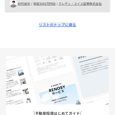
かったです。他方、セールスご担当の方の部下の若い方
40代前半
/
年収3000万円台
/
クレディ・スイス証券株式会社
は、まだ不慣れでいらっしゃるのか、残念ながら少し頼
りない印象でした。 また、契約書や物件情報等、全てク
ラウドを通じてアプリ内でデータで閲覧できる点は、非
常に良いと思います。
リストのトップに戻る
不動産投資はじめてガイド