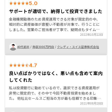
5.0
サポートが適切で、納得して投資できました
金融機関勤務のため資産運用できる対象が限定的の中、
相対的に資産価値が底堅い不動産が対象で、行うことに
しました。営業のご担当者が丁寧で、疑問点もタイムリ
ーに答えていただき、納得して投資することができまし
2022年10月22日
た。アプリでかんりできるのも、とても便利です。 税理
士など専門家のサポートサービスの一層の充実
40代前半
/
年収3000万円台
/
クレディ・スイス証券株式会社
4.7
良い点ばかりではなく、悪い点も含めて案内
してくれた
私は投資銀行に勤めているので、選択できる資産運用が
非常に限定的で、その中で今回不動産投資を始めまし
た。 他社比セールスご担当の方が最も信頼できる印象
で、決めさせていただきました。特に、良い点ばかりで
2021年08月28日
はなく、悪い点も含めてご案内いただける点が非常に良