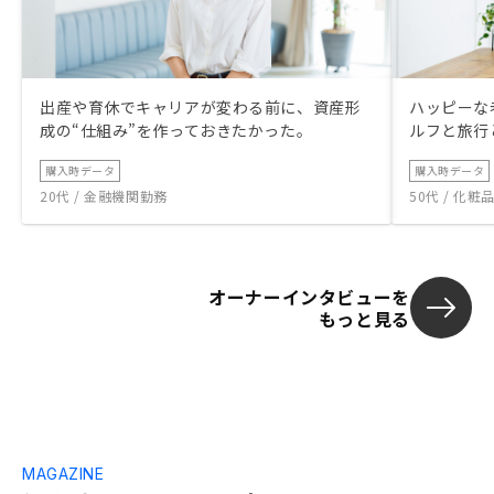
出産や育休でキャリアが変わる前に、資産形
ハッピーな
成の“仕組み”を作っておきたかった。
ルフと旅行
購入時データ
購入時データ
20代 / 金融機関勤務
50代 / 化
オーナーインタビューを
もっと見る
MAGAZINE