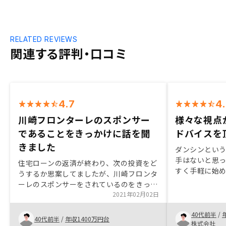
RELATED REVIEWS
関連する評判・口コミ
4.7
4
川崎フロンターレのスポンサー
様々な視点
であることをきっかけに話を聞
ドバイスを
きました
ダンシンとい
手はないと思っ
住宅ローンの返済が終わり、次の投資をど
すく手軽に始め
うするか思案してましたが、川崎フロンタ
（空室率の低
ーレのスポンサーをされているのをきっか
ムの信ぴょう性
けに話を聞こうと思いました。初めての不
2021年02月02日
知識量の多さ
動産投資だったので、かなり不安が有りま
進められた。
40代前半
/
したが、説明を丁寧にして頂いたのと、い
40代前半
/
年収1400万円台
株式会社