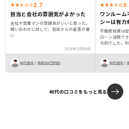
2.7
3
担当と会社の雰囲気がよかった
ワンルーム
シーは有力
会社や営業マンの雰囲気がいいと思った。
問い合わせに対して、担当からの返答が遅
不動産投資は
い
ローン活用で
力的でした。R
2020年10月30日
管理面などを
クノロジーを
しています。
40代前半
/
年収900万円台
40代前半
/
どを数値化し
加味するなど
40代の口コミをもっと見る