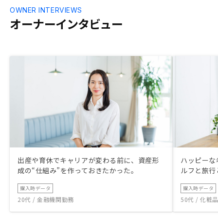
OWNER INTERVIEWS
オーナーインタビュー
出産や育休でキャリアが変わる前に、資産形
ハッピーな
成の“仕組み”を作っておきたかった。
ルフと旅行
購入時データ
購入時データ
20代 / 金融機関勤務
50代 / 化