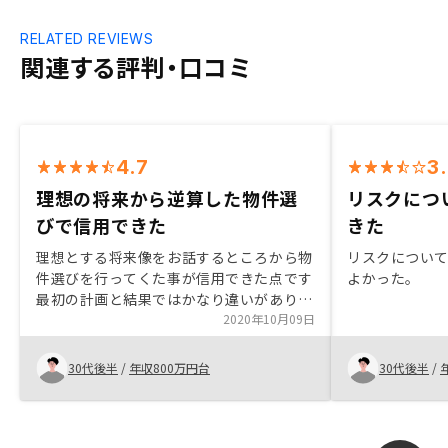
RELATED REVIEWS
関連する評判・口コミ
4.7
3
理想の将来から逆算した物件選
リスクにつ
びで信用できた
きた
理想とする将来像をお話するところから物
リスクについ
件選びを行ってくた事が信用できた点です
よかった。
最初の計画と結果ではかなり違いがありま
したので、最初から厳し目の提案をしてく
2020年10月09日
れた方が良いです
30代後半
/
年収800万円台
30代後半
/