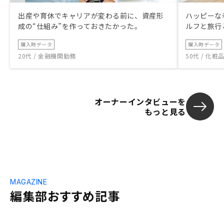
出産や育休でキャリアが変わる前に、資産形
ハッピーな
成の“仕組み”を作っておきたかった。
ルフと旅行
購入時データ
購入時データ
20代 / 金融機関勤務
50代 / 化
オーナーインタビューを
もっと見る
MAGAZINE
編集部おすすめ記事