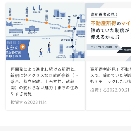
再開発により進化し続ける新宿と、
高所得者必見！ 不動
新宿に好アクセスな西武新宿線（下
スで、諦めていた制
落合、都立家政、上石神井、武蔵
も!? チェックしたい
関）の変わらない魅力｜まちの住み
投資する
2022.09.21
やすさ発見
投資する
2023.11.14