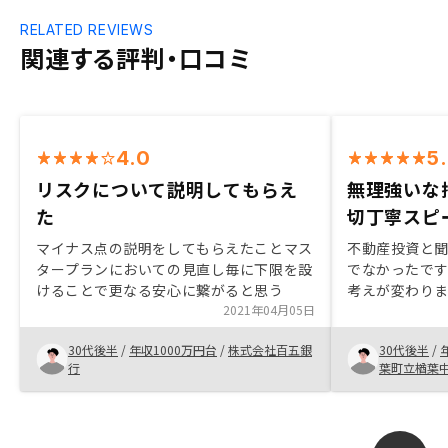
RELATED REVIEWS
関連する評判・口コミ
4.0
5
リスクについて説明してもらえ
無理強いな
た
切丁寧スピ
マイナス点の説明をしてもらえたことマス
不動産投資と
タープランにおいての見直し毎に下限を設
でなかったで
けることで更なる安心に繋がると思う
考えが変わり
2021年04月05日
トをしっかり
こちらの不安
30代後半
/
年収1000万円台
/
株式会社百五銀
30代後半
/
ました。 今後
行
葉町立楢葉
と思います。