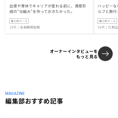
出産や育休でキャリアが変わる前に、資産形
ハッピーな
成の“仕組み”を作っておきたかった。
ルフと旅行
購入時データ
購入時データ
20代 / 金融機関勤務
50代 / 化
オーナーインタビューを
もっと見る
MAGAZINE
編集部おすすめ記事