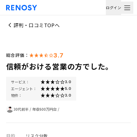
ログイン
評判・口コミTOPへ
3.7
総合評価：
信頼がおける営業の方でした。
サービス：
3.0
エージェント：
5.0
物件：
3.0
30代前半
/
年収600万円台
/
目的
リスク分散