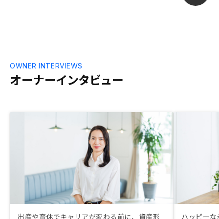
OWNER INTERVIEWS
オーナーインタビュー
出産や育休でキャリアが変わる前に、資産形
ハッピーな