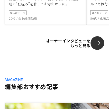
成の“仕組み”を作っておきたかった。
ルフと旅行
購入時データ
購入時データ
20代 / 金融機関勤務
50代 / 化
オーナーインタビューを
もっと見る
MAGAZINE
編集部おすすめ記事