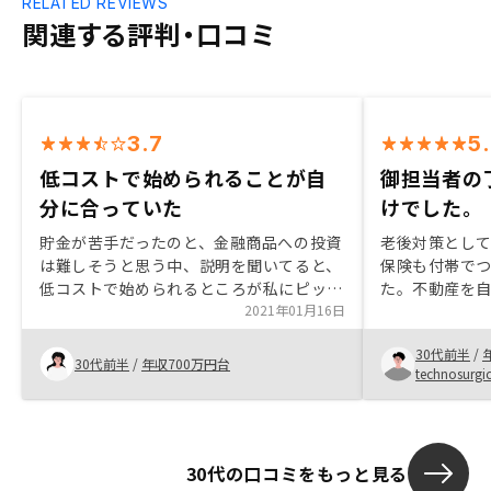
RELATED REVIEWS
関連する評判・口コミ
3.7
5
低コストで始められることが自
御担当者の
分に合っていた
けでした。
貯金が苦手だったのと、金融商品への投資
老後対策とし
は難しそうと思う中、説明を聞いてると、
保険も付帯で
低コストで始められるところが私にピッタ
た。不動産を
リでしたので、今回購入に至りました。
2021年01月16日
しておりませ
明は丁寧且つ
30代前半
/
な対応で行っ
30代前半
/
年収700万円台
technosur
30代の口コミをもっと見る