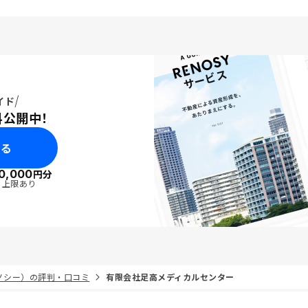
イド
料公開中！
みる
0,000
円分
・上限あり
リノシー）の評判・口コミ
有限会社足高メディカルセンター