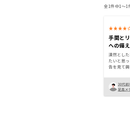
全1件中1〜
手間と
への備
漠然とした
たいと思っ
告を見て興
ローンを組
したが、説
30代前
消されてや
足高メ
になりまし
であまり時
てリノシー
支が完済ま
の管理での
かると感じ