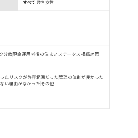
すべて
男性
女性
ク分散
現金運用
老後の住まい
ステータス
相続対策
だった
リスクが許容範囲だった
管理の体制が良かった
らない理由がなかった
その他