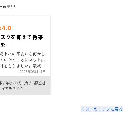
1件表示中
4.0
リスクを抑えて将来
えを
将来への不安から何かし
ていたところにネット広
味をもちました。最初は
むことへの不安だらけで
2023年03月15日
明を聞くうちに不安が解
半
/
年収500万円台
/
有限会社
ってみようという気持ち
ディカルセンター
た。普段は仕事があるの
間がかけれない自分とっ
での不動産投資は月の収
ではマイナスになるもの
リストのトップに戻る
面でもリスクの面でも助
ました。