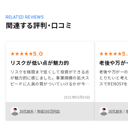
RELATED REVIEWS
関連する評判・口コミ
5.0
5
リスクが低い点が魅力的
老後や万が
リスクを極限まで低くして投資ができる点
老後や万が一
が魅力的に感じました。事業規模の拡大ス
とりたいと考
ピードに人員の質がついていけるかが今後
スでRENOS
のポイントになるのではないかと思いま
ろ、思ってい
す。
じたこと、担
2021年05月03日
拭してくれた
です。必要な
30代前半
/
年収500万円台
30代前半
/
めてしていた