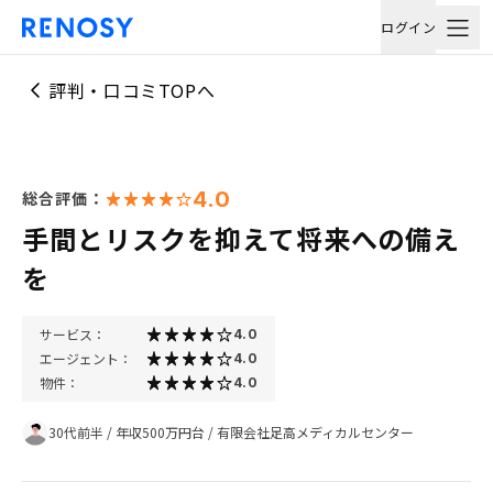
ログイン
評判・口コミTOPへ
4.0
総合評価：
手間とリスクを抑えて将来への備え
を
サービス：
4.0
エージェント：
4.0
物件：
4.0
30代前半
/
年収500万円台
/
有限会社足高メディカルセンター