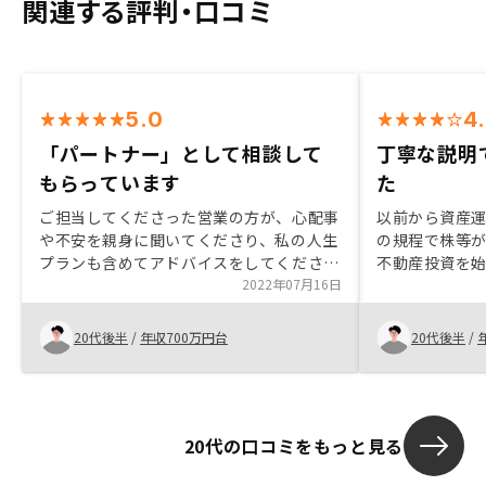
関連する評判・口コミ
5.0
4
「パートナー」として相談して
丁寧な説明
もらっています
た
ご担当してくださった営業の方が、心配事
以前から資産
や不安を親身に聞いてくださり、私の人生
の規程で株等
プランも含めてアドバイスをしてください
不動産投資を始
ました。不動産投資というと物件購入後は
2022年07月16日
RENOSYの
購入者が主体となって運用していくイメー
き、親切な説
ジが強かったのですが、サポート体制も十
こともあり、R
20代後半
/
年収700万円台
20代後半
/
分で、信頼してお任せしている状況です。
期待通り、購入後のご対応も素晴らしく、
購入して良かったと思っています。
20代の口コミをもっと見る