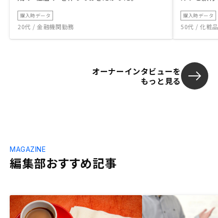
購入時データ
購入時データ
20代 / 金融機関勤務
50代 / 化
オーナーインタビューを
もっと見る
MAGAZINE
編集部おすすめ記事