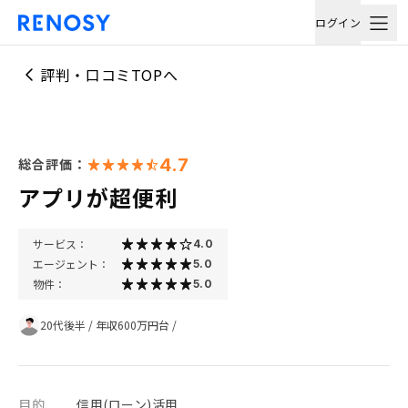
ログイン
評判・口コミTOPへ
4.7
総合評価：
アプリが超便利
サービス：
4.0
エージェント：
5.0
物件：
5.0
20代後半
/
年収600万円台
/
目的
信用(ローン)活用